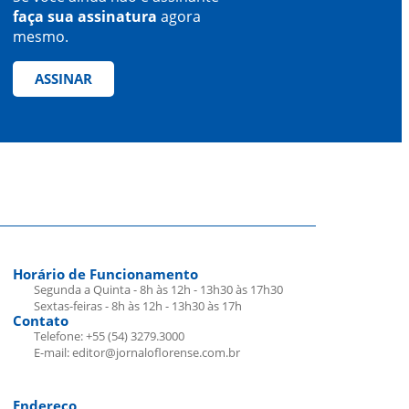
faça sua assinatura
agora
mesmo.
ASSINAR
Horário de Funcionamento
Segunda a Quinta - 8h às 12h - 13h30 às 17h30
Sextas-feiras - 8h às 12h - 13h30 às 17h
Contato
Telefone: +55 (54) 3279.3000
E-mail: editor@jornaloflorense.com.br
Endereço