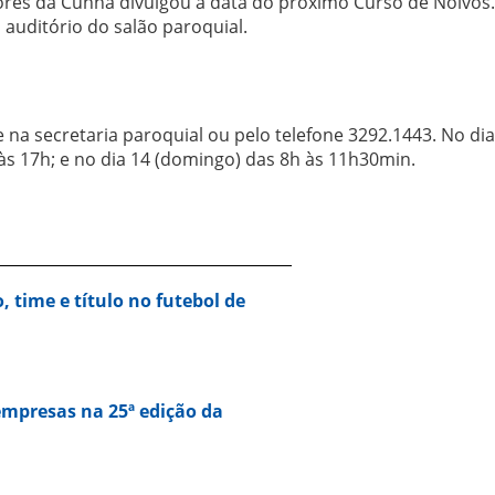
res da Cunha divulgou a data do próximo Curso de Noivos.
o auditório do salão paroquial.
 na secretaria paroquial ou pelo telefone 3292.1443. No dia
é às 17h; e no dia 14 (domingo) das 8h às 11h30min.
o, time e título no futebol de
empresas na 25ª edição da