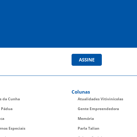
ASSINE
Colunas
es da Cunha
Atualidades Vitivinícolas
 Pádua
Gente Empreendedora
ica
Memória
rnos Especiais
Parla Talian