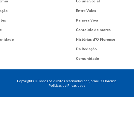
omia
Coluna Social
ação
Entre Vales
rtes
Palavra Viva
e
Conteúdo de marca
nidade
Histórias d’O Florense
Da Redação
Comunidade
Copyrights © Todos os direitos reservados por Jornal O Florense.
Políticas de Privacidade