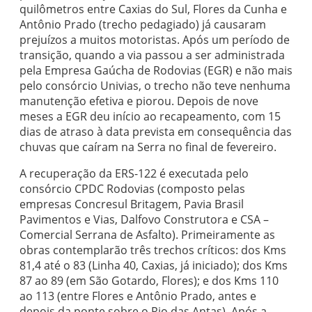
quilômetros entre Caxias do Sul, Flores da Cunha e
Antônio Prado (trecho pedagiado) já causaram
prejuízos a muitos motoristas. Após um período de
transição, quando a via passou a ser administrada
pela Empresa Gaúcha de Rodovias (EGR) e não mais
pelo consórcio Univias, o trecho não teve nenhuma
manutenção efetiva e piorou. Depois de nove
meses a EGR deu início ao recapeamento, com 15
dias de atraso à data prevista em consequência das
chuvas que caíram na Serra no final de fevereiro.
A recuperação da ERS-122 é executada pelo
consórcio CPDC Rodovias (composto pelas
empresas Concresul Britagem, Pavia Brasil
Pavimentos e Vias, Dalfovo Construtora e CSA –
Comercial Serrana de Asfalto). Primeiramente as
obras contemplarão três trechos críticos: dos Kms
81,4 até o 83 (Linha 40, Caxias, já iniciado); dos Kms
87 ao 89 (em São Gotardo, Flores); e dos Kms 110
ao 113 (entre Flores e Antônio Prado, antes e
depois da ponte sobre o Rio das Antas). Após a