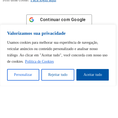
Continuar com
Google
Valorizamos sua privacidade
Usamos cookies para melhorar sua experiência de navegação,
veicular anúncios ou conteúdo personalizado e analisar nosso
Tem certeza de que deseja
tráfego. Ao clicar em "Aceitar tudo", você concorda com nosso uso
de cookies.
Política de Cookies
desbloquear esta publicação?
Personalizar
Rejeitar tudo
Aceitar tudo
Desbloquear esquerda : 0
Sim
Não