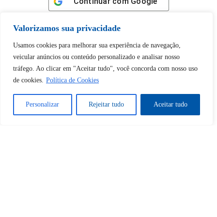
Continuar com
Google
Valorizamos sua privacidade
Usamos cookies para melhorar sua experiência de navegação,
veicular anúncios ou conteúdo personalizado e analisar nosso
Tem certeza de que deseja
tráfego. Ao clicar em "Aceitar tudo", você concorda com nosso uso
desbloquear esta publicação?
de cookies.
Política de Cookies
Personalizar
Rejeitar tudo
Aceitar tudo
Desbloquear esquerda : 0
Sim
Não