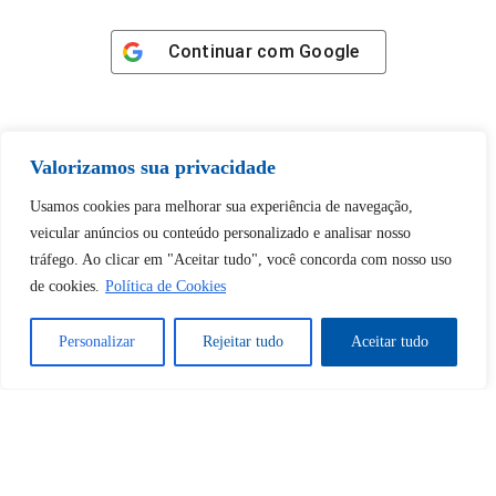
Continuar com
Google
Valorizamos sua privacidade
Tem certeza de que deseja
Usamos cookies para melhorar sua experiência de navegação,
desbloquear esta publicação?
veicular anúncios ou conteúdo personalizado e analisar nosso
tráfego. Ao clicar em "Aceitar tudo", você concorda com nosso uso
de cookies.
Política de Cookies
Desbloquear esquerda : 0
Personalizar
Rejeitar tudo
Aceitar tudo
Sim
Não