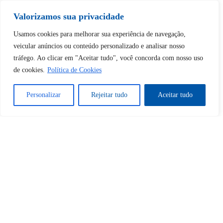
Valorizamos sua privacidade
Tem certeza de que deseja
Usamos cookies para melhorar sua experiência de navegação,
desbloquear esta publicação?
veicular anúncios ou conteúdo personalizado e analisar nosso
tráfego. Ao clicar em "Aceitar tudo", você concorda com nosso uso
de cookies.
Política de Cookies
Desbloquear esquerda : 0
Personalizar
Rejeitar tudo
Aceitar tudo
Sim
Não
Tem certeza de que deseja
cancelar a assinatura?