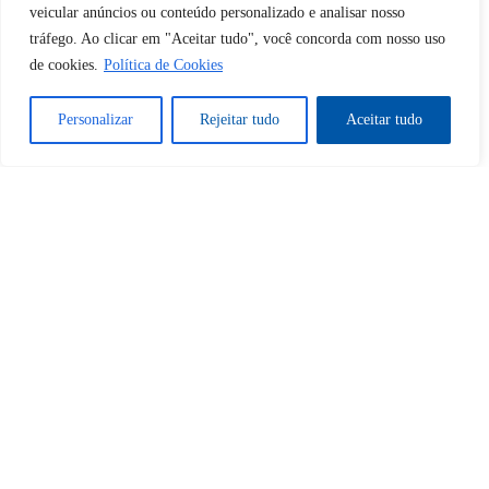
Desbloquear esquerda : 0
veicular anúncios ou conteúdo personalizado e analisar nosso
tráfego. Ao clicar em "Aceitar tudo", você concorda com nosso uso
de cookies.
Política de Cookies
Sim
Não
Personalizar
Rejeitar tudo
Aceitar tudo
Tem certeza de que deseja
cancelar a assinatura?
Sim
Não