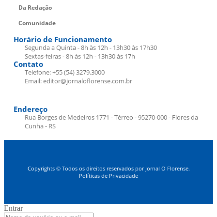
Da Redação
Comunidade
Horário de Funcionamento
Segunda a Quinta - 8h às 12h - 13h30 às 17h30
Sextas-feiras - 8h às 12h - 13h30 às 17h
Contato
Telefone: +55 (54) 3279.3000
Email: editor@jornaloflorense.com.br
Endereço
Rua Borges de Medeiros 1771 - Térreo - 95270-000 - Flores da
Cunha - RS
Copyrights © Todos os direitos reservados por Jornal O Florense.
Políticas de Privacidade
Entrar