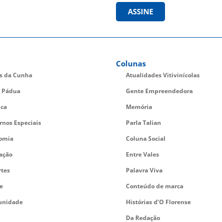
ASSINE
Colunas
es da Cunha
Atualidades Vitivinícolas
 Pádua
Gente Empreendedora
ica
Memória
rnos Especiais
Parla Talian
omia
Coluna Social
ação
Entre Vales
rtes
Palavra Viva
e
Conteúdo de marca
nidade
Histórias d’O Florense
Da Redação