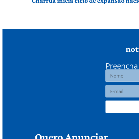
Charrua inicia ciclo de expansão nac
not
Preencha 
Quero Anunciar