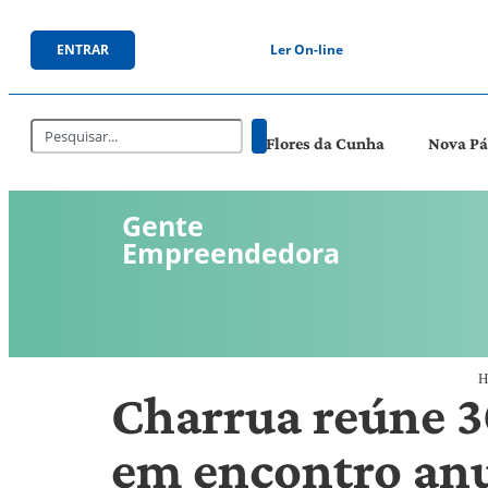
ENTRAR
Ler On-line
Flores da Cunha
Nova P
Gente
Empreendedora
H
Charrua reúne 3
em encontro an