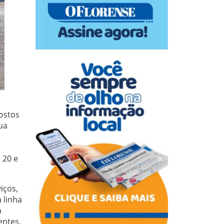
ostos
ua
 20 e
iços,
 linha
a
entes.