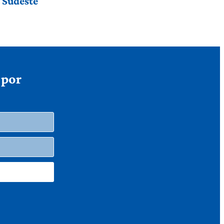
e Sudeste
 por