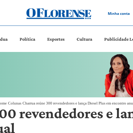
Minha conta
ádua
Política
Esportes
Cultura
Publicidade L
ome
Colunas
Charrua reúne 300 revendedores e lança Diesel Plus em encontro anu
00 revendedores e lan
ual