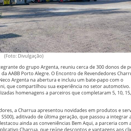
(Foto: Divulgação)
ntegrante do grupo Argenta, reuniu cerca de 300 donos de p
e da AABB Porto Alegre. O Encontro de Revendedores Charr
Neco Argenta na abertura e incluiu um bate-papo com o
ni, que compartilhou sua experiência no setor automotivo.
zadas homenagens a parceiros que completaram 5, 10, 15,
dores, a Charrua apresentou novidades em produtos e serv
 S500), aditivado de última geração, que passou a integrar a
destacou ainda as conveniências Bem Aqui, a parceria com 
plicativo Charrua, que reúne descontos e vantagens aos cli