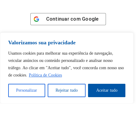
Continuar com
Google
Valorizamos sua privacidade
Usamos cookies para melhorar sua experiência de navegação,
Tem certeza de que deseja
veicular anúncios ou conteúdo personalizado e analisar nosso
desbloquear esta publicação?
tráfego. Ao clicar em "Aceitar tudo", você concorda com nosso uso
de cookies.
Política de Cookies
Desbloquear esquerda : 0
Personalizar
Rejeitar tudo
Aceitar tudo
Sim
Não