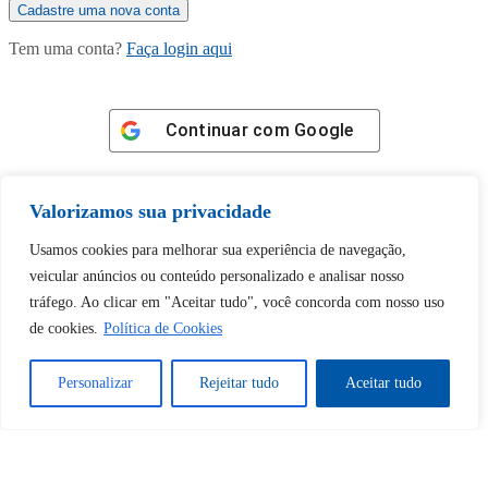
Tem uma conta?
Faça login aqui
Continuar com
Google
Valorizamos sua privacidade
Usamos cookies para melhorar sua experiência de navegação,
veicular anúncios ou conteúdo personalizado e analisar nosso
Tem certeza de que deseja
tráfego. Ao clicar em "Aceitar tudo", você concorda com nosso uso
desbloquear esta publicação?
de cookies.
Política de Cookies
Desbloquear esquerda : 0
Personalizar
Rejeitar tudo
Aceitar tudo
Sim
Não