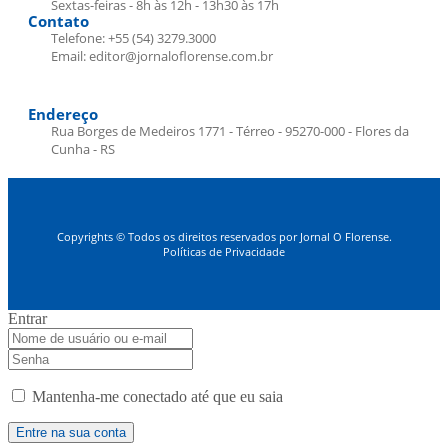
Sextas-feiras - 8h às 12h - 13h30 às 17h
Contato
Telefone: +55 (54) 3279.3000
Email: editor@jornaloflorense.com.br
Endereço
Rua Borges de Medeiros 1771 - Térreo - 95270-000 - Flores da
Cunha - RS
Copyrights © Todos os direitos reservados por Jornal O Florense.
Políticas de Privacidade
Entrar
Mantenha-me conectado até que eu saia