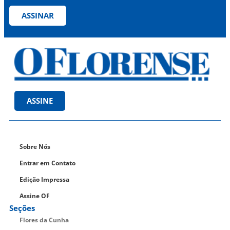
ASSINAR
ASSINE
Sobre Nós
Entrar em Contato
Edição Impressa
Assine OF
Seções
Flores da Cunha