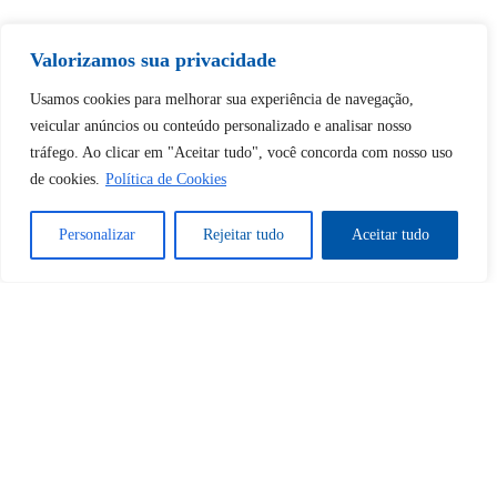
Tem certeza de que deseja
desbloquear esta publicação?
Valorizamos sua privacidade
Usamos cookies para melhorar sua experiência de navegação,
veicular anúncios ou conteúdo personalizado e analisar nosso
Desbloquear esquerda : 0
tráfego. Ao clicar em "Aceitar tudo", você concorda com nosso uso
de cookies.
Política de Cookies
Sim
Não
Personalizar
Rejeitar tudo
Aceitar tudo
Tem certeza de que deseja
cancelar a assinatura?