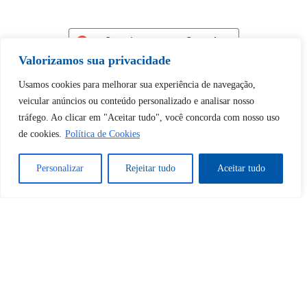
Continuar com
Google
Valorizamos sua privacidade
Usamos cookies para melhorar sua experiência de navegação,
veicular anúncios ou conteúdo personalizado e analisar nosso
tráfego. Ao clicar em "Aceitar tudo", você concorda com nosso uso
de cookies.
Política de Cookies
Tem certeza de que deseja
desbloquear esta publicação?
Personalizar
Rejeitar tudo
Aceitar tudo
Desbloquear esquerda : 0
Sim
Não