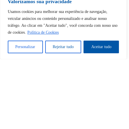
Valorizamos sua privacidade
Usamos cookies para melhorar sua experiência de navegação,
veicular anúncios ou conteúdo personalizado e analisar nosso
Tem certeza de que deseja
tráfego. Ao clicar em "Aceitar tudo", você concorda com nosso uso
desbloquear esta publicação?
de cookies.
Política de Cookies
Personalizar
Rejeitar tudo
Aceitar tudo
Desbloquear esquerda : 0
Sim
Não
Tem certeza de que deseja
cancelar a assinatura?