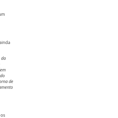
 um
ainda
 da
o
odem
ndo
torna de
namento
 os