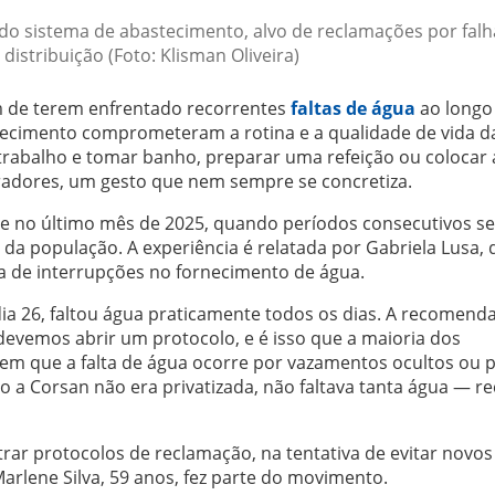
e do sistema de abastecimento, alvo de reclamações por falh
distribuição (Foto: Klisman Oliveira)
 de terem enfrentado recorrentes
faltas de água
ao longo
ecimento comprometeram a rotina e a qualidade de vida d
rabalho e tomar banho, preparar uma refeição ou colocar 
adores, um gesto que nem sempre se concretiza.
de no último mês de 2025, quando períodos consecutivos s
 da população. A experiência é relatada por Gabriela Lusa, 
 de interrupções no fornecimento de água.
a 26, faltou água praticamente todos os dias. A recomend
evemos abrir um protocolo, e é isso que a maioria dos
zem que a falta de água ocorre por vazamentos ocultos ou 
 a Corsan não era privatizada, não faltava tanta água — r
trar protocolos de reclamação, na tentativa de evitar novos
rlene Silva, 59 anos, fez parte do movimento.