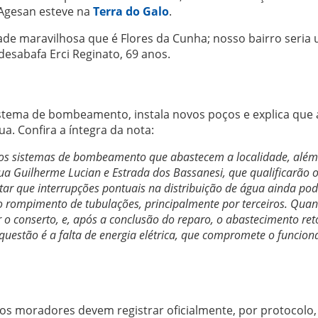
a Agesan esteve na
Terra do Galo
.
de maravilhosa que é Flores da Cunha; nosso bairro seria
esabafa Erci Reginato, 69 anos.
stema de bombeamento, instala novos poços e explica que 
. Confira a íntegra da nota:
os sistemas de bombeamento que abastecem a localidade, além
ua Guilherme Lucian e Estrada dos Bassanesi, que qualificarão 
ltar que interrupções pontuais na distribuição de água ainda p
elo rompimento de tubulações, principalmente por terceiros. Qua
r o conserto, e, após a conclusão do reparo, o abastecimento re
 questão é a falta de energia elétrica, que compromete o funcio
 os moradores devem registrar oficialmente, por protocolo,