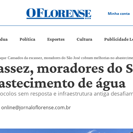
Minha conta
ádua
Política
Esportes
Cultura
Publicidade L
aque
Cansados da escassez, moradores do São José cobram melhorias no abastecim
assez, moradores do 
astecimento de água
tocolos sem resposta e infraestrutura antiga desafi
online@jornaloflorense.com.br