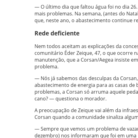
— O último dia que faltou água foi no dia 2
mais problemas. Na semana, (antes do Nata
que, neste ano, o abastecimento continue r
Rede deficiente
Nem todos aceitam as explicações da conces
comunitário Éder Zeique, 47, o que ocorre na
manutenção, que a Corsan/Aegea insiste em j
problema.
— Nós já sabemos das desculpas da Corsan,
abastecimento de energia para as casas d
problemas, a Corsan só arruma aquele pedaç
cano? — questiona o morador.
A preocupação de Zeique vai além da infraest
Corsan quando a comunidade sinaliza algu
— Sempre que vemos um problema de vazamen
dezembro) nos informaram que foi em uma r