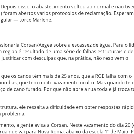
6. Depois disso, o abastecimento voltou ao normal e não tiv
l) foram abertos vários protocolos de reclamação. Espera
egular — torce Marlene.
sionária Corsan/Aegea sobre a escassez de água. Para o lí
 região é resultado de uma série de falhas estruturais e de
ustificar com desculpas que, na prática, não resolvem o
 que os canos têm mais de 25 anos, que a RGE falha com o
e bombas, que tem muito vazamento oculto. Mas quando te
o de cano furado. Por que não abre a rua toda e já troca 
rutura, ele ressalta a dificuldade em obter respostas rápi
m problema.
to, a gente avisa a Corsan. Neste vazamento do dia 20 (
ua que vai para Nova Roma, abaixo da escola 1º de Maio. 