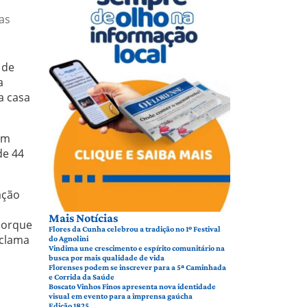
as
 de
a
a casa
em
de 44
ação
Mais Notícias
porque
Flores da Cunha celebrou a tradição no 1º Festival
eclama
do Agnolini
Vindima une crescimento e espírito comunitário na
busca por mais qualidade de vida
Florenses podem se inscrever para a 5ª Caminhada
e Corrida da Saúde
Boscato Vinhos Finos apresenta nova identidade
visual em evento para a imprensa gaúcha
Edição 1825