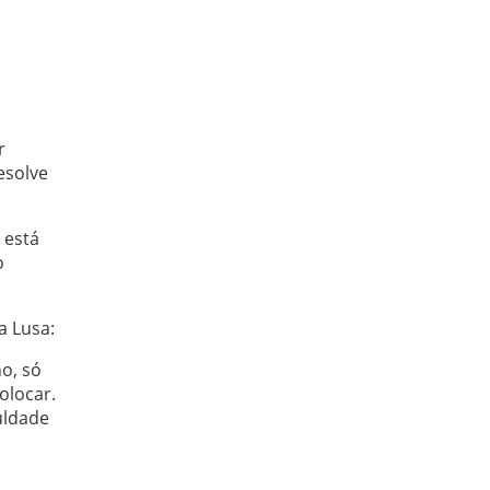
r
esolve
 está
o
a Lusa:
o, só
olocar.
uldade