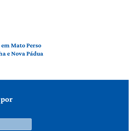
l em Mato Perso
nha e Nova Pádua
 por