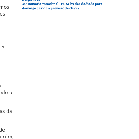
35ª Romaria Vocacional Frei Salvador é adiada para
emos
domingo devido à previsão de chuva
mos
der
m
todo o
das da
de
Porém,