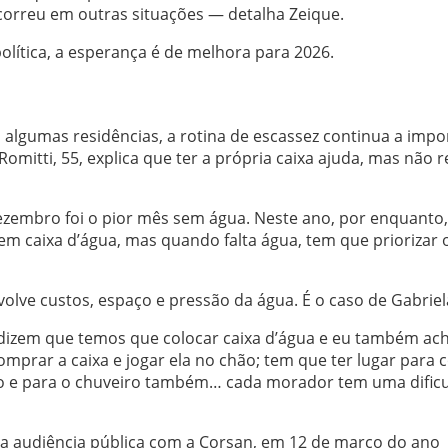
ocorreu em outras situações — detalha Zeique.
lítica, a esperança é de melhora para 2026.
algumas residências, a rotina de escassez continua a impo
Romitti, 55, explica que ter a própria caixa ajuda, mas não r
zembro foi o pior mês sem água. Neste ano, por enquanto,
m caixa d’água, mas quando falta água, tem que priorizar 
nvolve custos, espaço e pressão da água. É o caso de Gabriel
dizem que temos que colocar caixa d’água e eu também ach
omprar a caixa e jogar ela no chão; tem que ter lugar para c
ão e para o chuveiro também… cada morador tem uma dific
a audiência pública com a Corsan, em 12 de março do ano