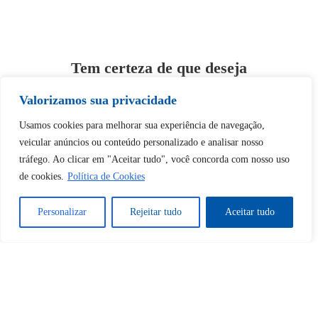
Tem certeza de que deseja
desbloquear esta publicação?
Valorizamos sua privacidade
Usamos cookies para melhorar sua experiência de navegação,
Desbloquear esquerda : 0
veicular anúncios ou conteúdo personalizado e analisar nosso
tráfego. Ao clicar em "Aceitar tudo", você concorda com nosso uso
Sim
Não
de cookies.
Política de Cookies
Personalizar
Rejeitar tudo
Aceitar tudo
Tem certeza de que deseja