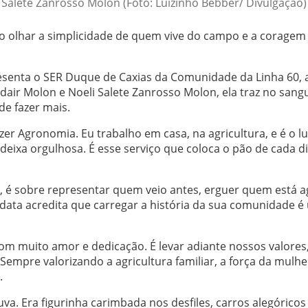
i Salete Zanrosso Molon (Foto: Luizinho Bebber/ Divulgação)
a no olhar a simplicidade de quem vive do campo e a coragem
resenta o SER Duque de Caxias da Comunidade da Linha 60, 
Adair Molon e Noeli Salete Zanrosso Molon, ela traz no sang
de fazer mais.
er Agronomia. Eu trabalho em casa, na agricultura, e é o l
eixa orgulhosa. É esse serviço que coloca o pão de cada d
e, é sobre representar quem veio antes, erguer quem está a
idata acredita que carregar a história da sua comunidade 
com muito amor e dedicação. É levar adiante nossos valores
empre valorizando a agricultura familiar, a força da mulhe
.
a. Era figurinha carimbada nos desfiles, carros alegóricos