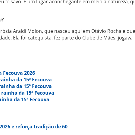
u trisavô. É um lugar aconchegante em meio à natureza, qu
e?
urósia Araldi Molon, que nasceu aqui em Otávio Rocha e qu
de. Ela foi catequista, fez parte do Clube de Mães, jogava
da Fecouva 2026
rainha da 15ª Fecouva
rainha da 15ª Fecouva
 rainha da 15ª Fecouva
ainha da 15ª Fecouva
026 e reforça tradição de 60