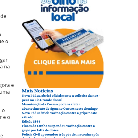
 de
a
ue o
ugar
ia na
gora e
Mais Notícias
é uma
Nova Pádua abrirá oficialmente a colheita da noz-
pecã no Rio Grande do Sul
Manutenção da Corsan poderá afetar
abastecimento de água no Centro neste domingo
, o
Nova Pádua inicia vacinação contra a gripe neste
r e o
sábado
Edição 1866
Flores da Cunha suspendeu vacinação contra a
gripe por falta de doses
 e
Polícia Civil apreendeu três pés de maconha após