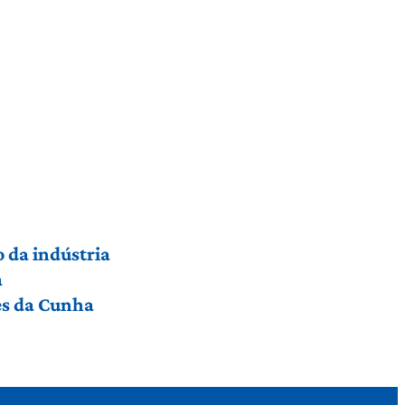
 da indústria
a
res da Cunha