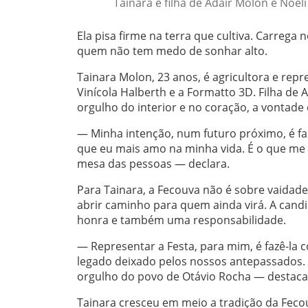
Tainara é filha de Adair Molon e Noel
Ela pisa firme na terra que cultiva. Carreg
quem não tem medo de sonhar alto.
Tainara Molon, 23 anos, é agricultora e rep
Vinícola Halberth e a Formatto 3D. Filha de 
orgulho do interior e no coração, a vontade 
— Minha intenção, num futuro próximo, é faz
que eu mais amo na minha vida. É o que me d
mesa das pessoas — declara.
Para Tainara, a Fecouva não é sobre vaidad
abrir caminho para quem ainda virá. A cand
honra e também uma responsabilidade.
— Representar a Festa, para mim, é fazê-la 
legado deixado pelos nossos antepassados. S
orgulho do povo de Otávio Rocha — destaca
Tainara cresceu em meio a tradição da Fecouv