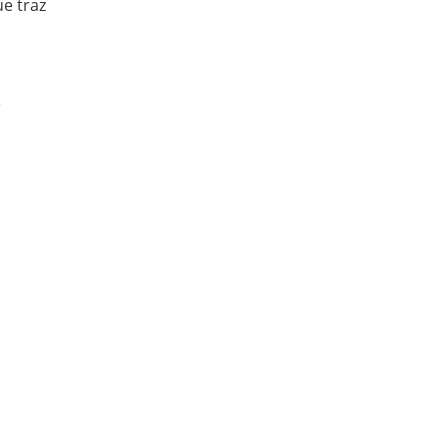
e traz
e