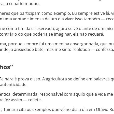
ra, o cenário mudou.
heres que participam como exemplo. Eu sempre estive lá, 
mim uma vontade imensa de um dia viver isso também — rec
fine como tímida e reservada, agora se vê diante de um mic
contrário do que poderia se imaginar, ela não recuará.
sma, porque sempre fui uma menina envergonhada, que nun
ando, a ansiedade bate, mas me sinto realizada — confessa
hos”
Tainara é prova disso. A agricultora se define em palavras 
autenticidade.
tica, determinada, responsável com aquilo que a vida me
e fez assim — reflete.
 Tainara cita os exemplos que vê no dia a dia em Otávio R