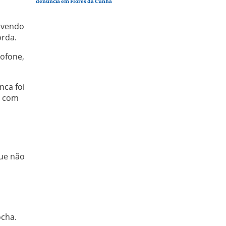
denúncia em Flores da Cunha
vivendo
orda.
rofone,
ca foi
, com
que não
ocha.