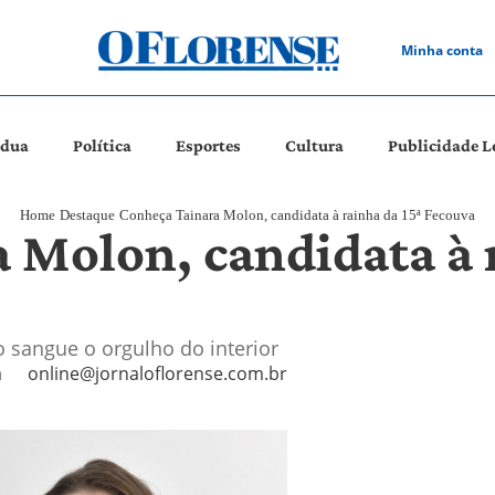
Minha conta
ádua
Política
Esportes
Cultura
Publicidade L
Home
Destaque
Conheça Tainara Molon, candidata à rainha da 15ª Fecouva
 Molon, candidata à 
o sangue o orgulho do interior
a
online@jornaloflorense.com.br