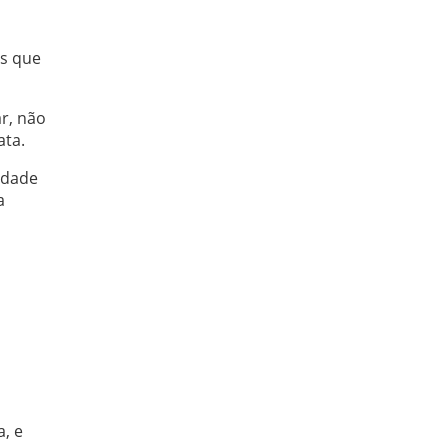
es que
r, não
ata.
rdade
a
, e