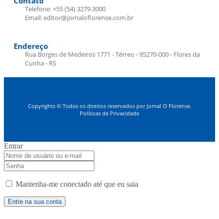
Contato
Telefone: +55 (54) 3279.3000
Email: editor@jornaloflorense.com.br
Endereço
Rua Borges de Medeiros 1771 - Térreo - 95270-000 - Flores da
Cunha - RS
Copyrights © Todos os direitos reservados por Jornal O Florense.
Políticas de Privacidade
Entrar
Mantenha-me conectado até que eu saia