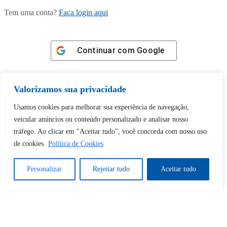
Tem uma conta?
Faça login aqui
Continuar com
Google
Valorizamos sua privacidade
Usamos cookies para melhorar sua experiência de navegação,
Tem certeza de que deseja
veicular anúncios ou conteúdo personalizado e analisar nosso
tráfego. Ao clicar em "Aceitar tudo", você concorda com nosso uso
desbloquear esta publicação?
de cookies.
Política de Cookies
Desbloquear esquerda : 0
Personalizar
Rejeitar tudo
Aceitar tudo
Sim
Não