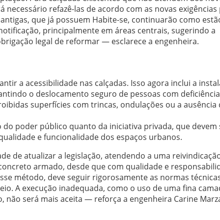
á necessário refazê-las de acordo com as novas exigências
o antigas, que já possuem Habite-se, continuarão como estã
notificação, principalmente em áreas centrais, sugerindo a
rigação legal de reformar — esclarece a engenheira.
tir a acessibilidade nas calçadas. Isso agora inclui a insta
rantindo o deslocamento seguro de pessoas com deficiência
roibidas superfícies com trincas, ondulações ou a ausência
do poder público quanto da iniciativa privada, que devem 
 qualidade e funcionalidade dos espaços urbanos.
e de atualizar a legislação, atendendo a uma reivindicaçã
 concreto armado, desde que com qualidade e responsabili
or esse método, deve seguir rigorosamente as normas técnica
asseio. A execução inadequada, como o uso de uma fina cama
 não será mais aceita — reforça a engenheira Carine Marz