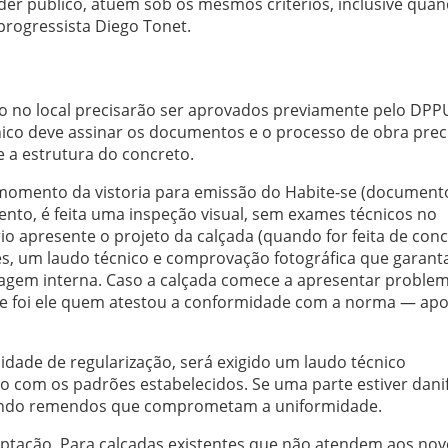
poder público, atuem sob os mesmos critérios, inclusive qua
progressista Diego Tonet.
o no local precisarão ser aprovados previamente pelo DPP
co deve assinar os documentos e o processo de obra preci
 a estrutura do concreto.
o momento da vistoria para emissão do Habite-se (document
nto, é feita uma inspeção visual, sem exames técnicos no
ário apresente o projeto da calçada (quando for feita de con
tes, um laudo técnico e comprovação fotográfica que garan
ragem interna. Caso a calçada comece a apresentar problem
que foi ele quem atestou a conformidade com a norma — ap
sidade de regularização, será exigido um laudo técnico
 com os padrões estabelecidos. Se uma parte estiver danif
itando remendos que comprometam a uniformidade.
ptação. Para calçadas existentes que não atendem aos nov