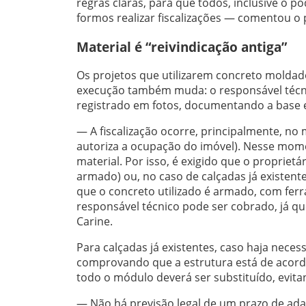
regras claras, para que todos, inclusive o 
formos realizar fiscalizações — comentou o 
Material é “reivindicação antiga”
Os projetos que utilizarem concreto moldad
execução também muda: o responsável técni
registrado em fotos, documentando a base e
— A fiscalização ocorre, principalmente, n
autoriza a ocupação do imóvel). Nesse mome
material. Por isso, é exigido que o propriet
armado) ou, no caso de calçadas já existen
que o concreto utilizado é armado, com fer
responsável técnico pode ser cobrado, já 
Carine.
Para calçadas já existentes, caso haja neces
comprovando que a estrutura está de acordo
todo o módulo deverá ser substituído, ev
— Não há previsão legal de um prazo de ada