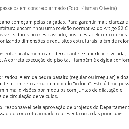
passeios em concreto armado (Foto: Klisman Oliveira)
bano começam pelas calçadas. Para garantir mais clareza e
refeitura encaminhou uma revisão normativa do Artigo 52-C
los vereadores no mês passado, busca estabelecer critérios
ronizando dimensões e requisitos estruturais, além de refor
sentar acabamento antiderrapante e superfície nivelada,
 A correta execução do piso tátil também é exigida confo
orizados. Além da pedra basalto (regular ou irregular) e dos
rmite o concreto armado moldado “in loco”. Este último poss
 mínima, divisões por módulos com juntas de dilatação e
 de circulação de veículos.
to, responsável pela aprovação de projetos do Departamen
são do concreto armado representa uma das principais