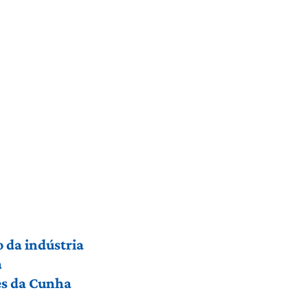
 da indústria
a
res da Cunha