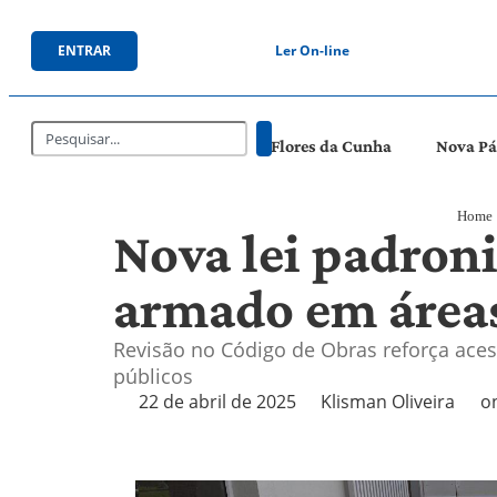
ENTRAR
Ler On-line
Flores da Cunha
Nova P
Home
Nova lei padroni
armado em área
Revisão no Código de Obras reforça acess
públicos
22 de abril de 2025
Klisman Oliveira
o