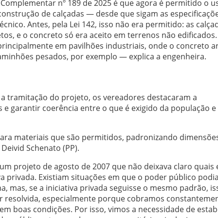
ei Complementar nº 189 de 2025 é que agora é permitido o u
construção de calçadas — desde que sigam as especificaçõ
écnico. Antes, pela Lei 142, isso não era permitido: as calça
tos, e o concreto só era aceito em terrenos não edificados.
rincipalmente em pavilhões industriais, onde o concreto 
aminhões pesados, por exemplo — explica a engenheira.
a tramitação do projeto, os vereadores destacaram a
s e garantir coerência entre o que é exigido da população e
 para materiais que são permitidos, padronizando dimensõe
 Deivid Schenato (PP).
m projeto de agosto de 2007 que não deixava claro quais
iva privada. Existiam situações em que o poder público podi
, mas, se a iniciativa privada seguisse o mesmo padrão, is
ser resolvida, especialmente porque cobramos constanteme
m boas condições. Por isso, vimos a necessidade de estab