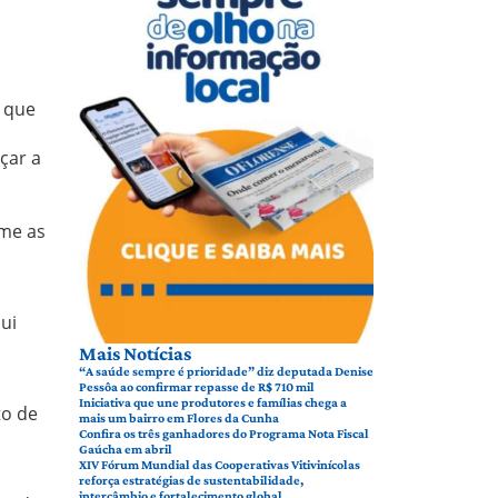
, que
çar a
rme as
ui
Mais Notícias
“A saúde sempre é prioridade” diz deputada Denise
Pessôa ao confirmar repasse de R$ 710 mil
Iniciativa que une produtores e famílias chega a
to de
mais um bairro em Flores da Cunha
Confira os três ganhadores do Programa Nota Fiscal
Gaúcha em abril
XIV Fórum Mundial das Cooperativas Vitivinícolas
reforça estratégias de sustentabilidade,
intercâmbio e fortalecimento global