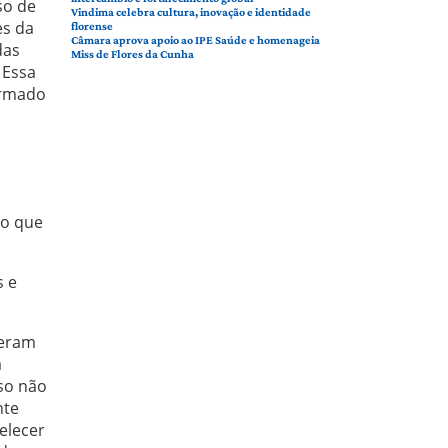
so de
Vindima celebra cultura, inovação e identidade
es da
florense
Câmara aprova apoio ao IPE Saúde e homenageia
das
Miss de Flores da Cunha
 Essa
armado
 o que
s e
 eram
a
so não
nte
elecer