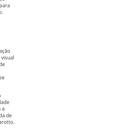
 para
o.
lação
 visual
 de
se
o
dade
s e
da de
arotto.