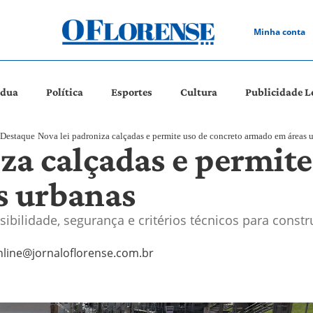
Minha conta
ádua
Política
Esportes
Cultura
Publicidade L
Destaque
Nova lei padroniza calçadas e permite uso de concreto armado em áreas 
za calçadas e permite
s urbanas
ibilidade, segurança e critérios técnicos para const
nline@jornaloflorense.com.br