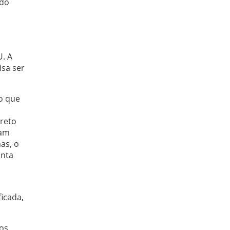
ndo
U. A
sa ser
o que
creto
tam
as, o
onta
icada,
os