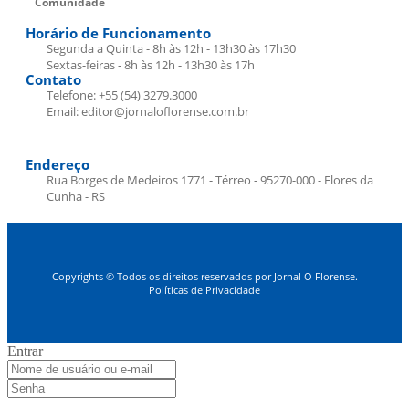
Comunidade
Horário de Funcionamento
Segunda a Quinta - 8h às 12h - 13h30 às 17h30
Sextas-feiras - 8h às 12h - 13h30 às 17h
Contato
Telefone: +55 (54) 3279.3000
Email: editor@jornaloflorense.com.br
Endereço
Rua Borges de Medeiros 1771 - Térreo - 95270-000 - Flores da
Cunha - RS
Copyrights © Todos os direitos reservados por Jornal O Florense.
Políticas de Privacidade
Entrar