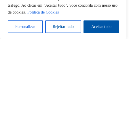
tráfego. Ao clicar em "Aceitar tudo", você concorda com nosso uso
Sim
Não
de cookies.
Política de Cookies
Personalizar
Rejeitar tudo
Aceitar tudo
Tem certeza de que deseja
cancelar a assinatura?
Sim
Não
Home