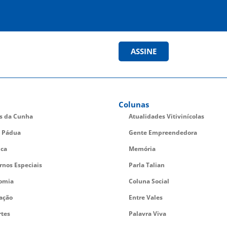
ASSINE
Colunas
es da Cunha
Atualidades Vitivinícolas
 Pádua
Gente Empreendedora
ica
Memória
rnos Especiais
Parla Talian
omia
Coluna Social
ação
Entre Vales
rtes
Palavra Viva