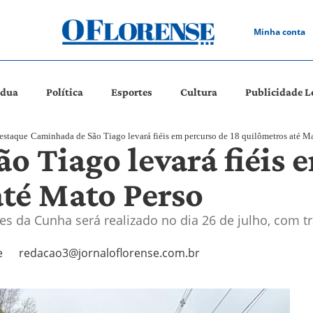
Minha conta
ádua
Política
Esportes
Cultura
Publicidade L
estaque
Caminhada de São Tiago levará fiéis em percurso de 18 quilômetros até M
o Tiago levará fiéis 
até Mato Perso
s da Cunha será realizado no dia 26 de julho, com t
e
redacao3@jornaloflorense.com.br