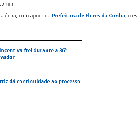
acomin.
Gaúcha, com apoio da
Prefeitura de Flores da Cunha
, o ev
centiva frei durante a 36ª
lvador
riz dá continuidade ao processo