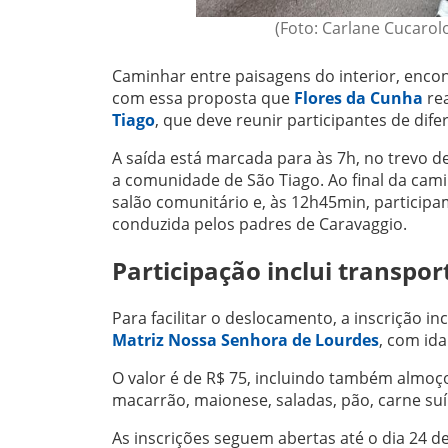
(Foto: Carlane Cucarolo
Caminhar entre paisagens do interior, enco
com essa proposta que
Flores da Cunha
rea
Tiago
, que deve reunir participantes de di
A saída está marcada para às 7h, no trevo d
a comunidade de São Tiago. Ao final da cam
salão comunitário e, às 12h45min, particip
conduzida pelos padres de Caravaggio.
Participação inclui transpo
Para facilitar o deslocamento, a inscrição 
Matriz Nossa Senhora de Lourdes
, com ida
O valor é de R$ 75, incluindo também almoç
macarrão, maionese, saladas, pão, carne suín
As inscrições seguem abertas até o dia 24 d