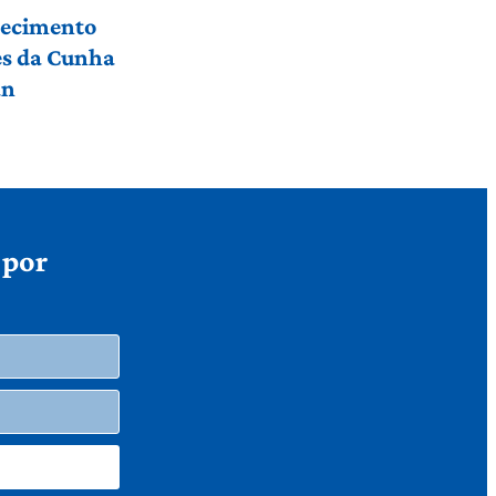
hecimento
res da Cunha
an
 por