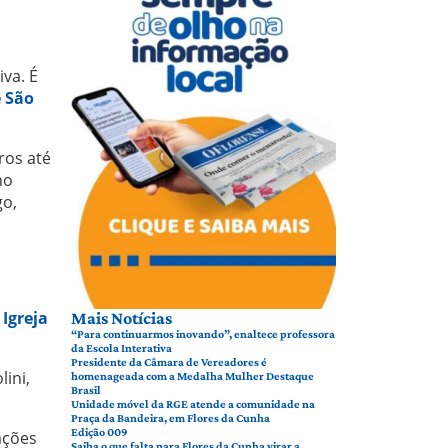
va. É
 São
ros até
no
go,
a
Igreja
Mais Notícias
“Para continuarmos inovando”, enaltece professora
da Escola Interativa
Presidente da Câmara de Vereadores é
ini,
homenageada com a Medalha Mulher Destaque
Brasil
Unidade móvel da RGE atende a comunidade na
Praça da Bandeira, em Flores da Cunha
Edição 009
ações
Saiba o que falta para Flores da Cunha virar a