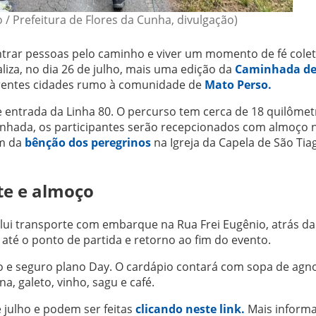
 / Prefeitura de Flores da Cunha, divulgação)
ntrar pessoas pelo caminho e viver um momento de fé coleti
liza, no dia 26 de julho, mais uma edição da
Caminhada de
ferentes cidades rumo à comunidade de
Mato Perso.
e entrada da Linha 80. O percurso tem cerca de 18 quilômet
inhada, os participantes serão recepcionados com almoço 
am da
bênção dos peregrinos
na Igreja da Capela de São Tia
rte e almoço
inclui transporte com embarque na Rua Frei Eugênio, atrás d
 até o ponto de partida e retorno ao fim do evento.
o e seguro plano Day. O cardápio contará com sopa de agnol
a, galeto, vinho, sagu e café.
e julho e podem ser feitas
clicando neste link.
Mais inform