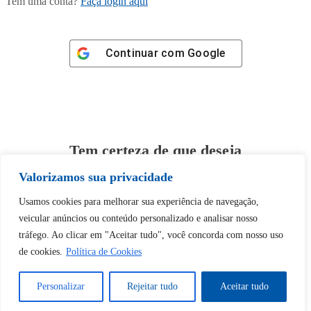
Tem uma conta?
Faça login aqui
Continuar com
Google
Tem certeza de que deseja
desbloquear esta publicação?
Valorizamos sua privacidade
Usamos cookies para melhorar sua experiência de navegação,
Desbloquear esquerda : 0
veicular anúncios ou conteúdo personalizado e analisar nosso
tráfego. Ao clicar em "Aceitar tudo", você concorda com nosso uso
Sim
Não
de cookies.
Política de Cookies
Personalizar
Rejeitar tudo
Aceitar tudo