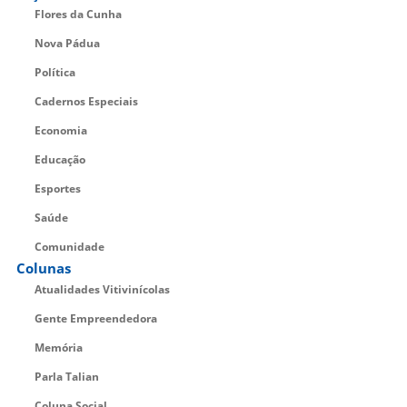
Flores da Cunha
Nova Pádua
Política
Cadernos Especiais
Economia
Educação
Esportes
Saúde
Comunidade
Colunas
Atualidades Vitivinícolas
Gente Empreendedora
Memória
Parla Talian
Coluna Social