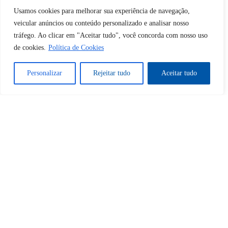
Usamos cookies para melhorar sua experiência de navegação,
veicular anúncios ou conteúdo personalizado e analisar nosso
Tem certeza de que deseja
tráfego. Ao clicar em "Aceitar tudo", você concorda com nosso uso
desbloquear esta publicação?
de cookies.
Política de Cookies
Personalizar
Rejeitar tudo
Aceitar tudo
Desbloquear esquerda : 0
Sim
Não
Tem certeza de que deseja
cancelar a assinatura?