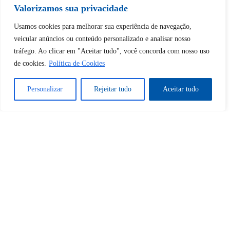
Tem certeza de que deseja
Valorizamos sua privacidade
desbloquear esta publicação?
Usamos cookies para melhorar sua experiência de navegação,
veicular anúncios ou conteúdo personalizado e analisar nosso
tráfego. Ao clicar em "Aceitar tudo", você concorda com nosso uso
Desbloquear esquerda : 0
de cookies.
Política de Cookies
Sim
Não
Personalizar
Rejeitar tudo
Aceitar tudo
Tem certeza de que deseja
cancelar a assinatura?
Sim
Não