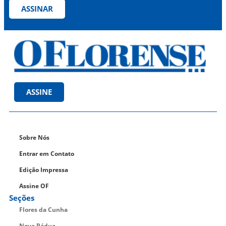
ASSINAR
ASSINE
Sobre Nós
Entrar em Contato
Edição Impressa
Assine OF
Seções
Flores da Cunha
Nova Pádua