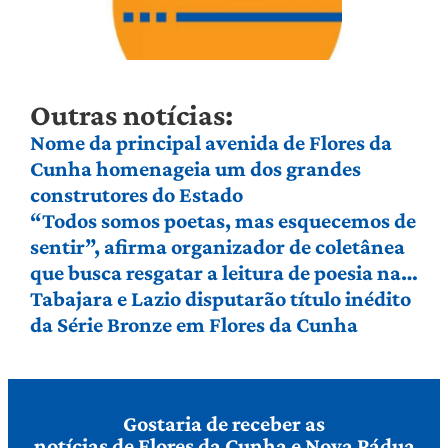
Outras notícias:
Nome da principal avenida de Flores da
Cunha homenageia um dos grandes
construtores do Estado
“Todos somos poetas, mas esquecemos de
sentir”, afirma organizador de coletânea
que busca resgatar a leitura de poesia na
Serra Gaúcha
Tabajara e Lazio disputarão título inédito
da Série Bronze em Flores da Cunha
Gostaria de receber as
notícias de Flores da Cunha e Nova Pádua