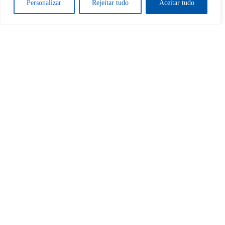
Personalizar
Rejeitar tudo
Aceitar tudo
Tem certeza de que deseja
desbloquear esta publicação?
Desbloquear esquerda : 0
Sim
Não
Tem certeza de que deseja
cancelar a assinatura?