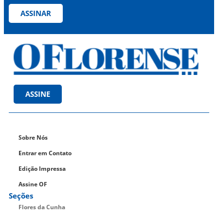
ASSINAR
ASSINE
Sobre Nós
Entrar em Contato
Edição Impressa
Assine OF
Seções
Flores da Cunha