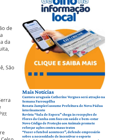
ão de
 a
ra da
ita,
ê, São
Mais Notícias
Cantora uruguaia Catherine Vergnes será atração na
Serra
Semana Farroupilha
e
Renata Zampieri assume Prefeitura de Nova Pádua
interinamente
itt
Revista “Sala de Espera” chega às recepções de
Flores da Cunha com foco em saúde e bem-estar
Novo Código de Proteção aos Animais promete
reforçar ações contra maus tratos
re
“Fazer o futebol acontecer”, defende empresário
sobre a necessidade de incentivar o esporte
 Celso