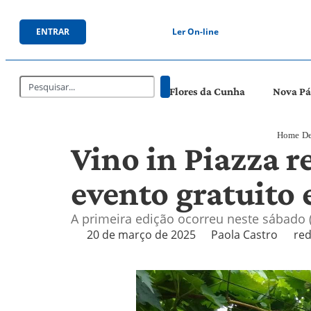
ENTRAR
Ler On-line
Flores da Cunha
Nova P
Home
De
Vino in Piazza r
evento gratuito
A primeira edição ocorreu neste sábado 
20 de março de 2025
Paola Castro
red