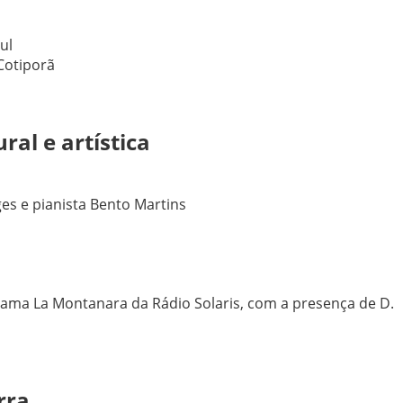
ul
Cotiporã
al e artística
s e pianista Bento Martins
s
ma La Montanara da Rádio Solaris, com a presença de D.
rra