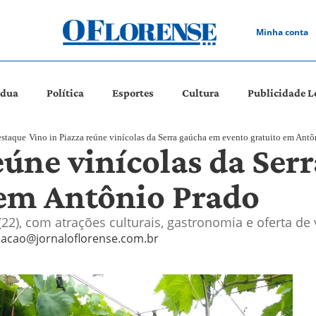
Minha conta
ádua
Política
Esportes
Cultura
Publicidade L
staque
Vino in Piazza reúne vinícolas da Serra gaúcha em evento gratuito em Antô
eúne vinícolas da Ser
 em Antônio Prado
(22), com atrações culturais, gastronomia e oferta d
acao@jornaloflorense.com.br