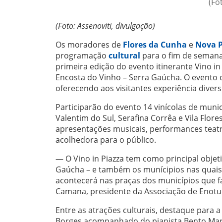
(Fo
(Foto: Assenoviti, divulgação)
Os moradores de
Flores da Cunha
e
Nova 
programação
cultural
para o fim de semana
primeira edição do evento itinerante Vino in
Encosta do Vinho – Serra Gaúcha. O evento o
oferecendo aos visitantes experiência divers
Participarão do evento 14 vinícolas de muni
Valentim do Sul, Serafina Corrêa e Vila Flo
apresentações musicais, performances teatra
acolhedora para o público.
— O Vino in Piazza tem como principal objet
Gaúcha – e também os munícipios nas quais e
acontecerá nas praças dos municípios que fa
Camana, presidente da Associação de Enoturis
Entre as atrações culturais, destaque para
Borges acompanhado do pianista Bento Marti