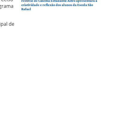
Festival de Cinema Estudantil Astro apresentará a
ograma
criatividade e reflexão dos alunos da Escola São
Rafael
ipal de