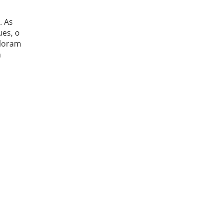
. As
ues, o
ploram
m