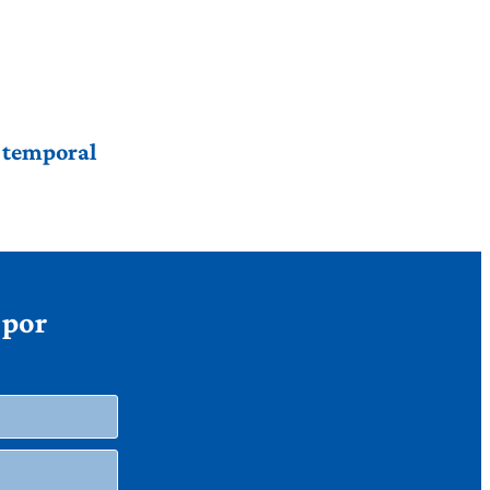
r temporal
 por