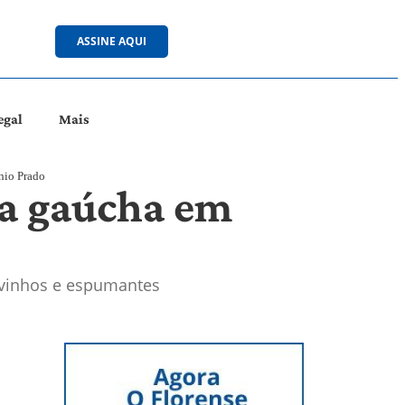
ASSINE AQUI
egal
Mais
nio Prado
ra gaúcha em
e vinhos e espumantes