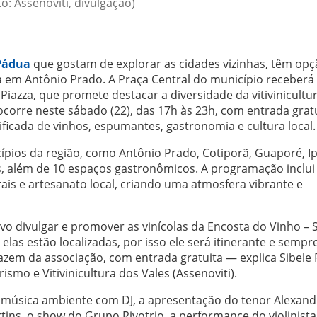
to: Assenoviti, divulgação)
Pádua
que gostam de explorar as cidades vizinhas, têm opç
 em Antônio Prado. A Praça Central do município receberá
 Piazza, que promete destacar a diversidade da vitivinicultu
corre neste sábado (22), das 17h às 23h, com entrada gratu
ificada de vinhos, espumantes, gastronomia e cultura local.
cípios da região, como Antônio Prado, Cotiporã, Guaporé, Ip
res, além de 10 espaços gastronômicos. A programação inclui
is e artesanato local, criando uma atmosfera vibrante e
ivo divulgar e promover as vinícolas da Encosta do Vinho – 
las estão localizadas, por isso ele será itinerante e sempr
zem da associação, com entrada gratuita — explica Sibele P
mo e Vitivinicultura dos Vales (Assenoviti).
 a música ambiente com DJ, a apresentação do tenor Alexand
ns, o show do Grupo Rivotrio, a performance do violinista