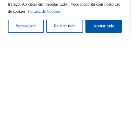
Desbloquear esquerda : 0
tráfego. Ao clicar em "Aceitar tudo", você concorda com nosso uso
de cookies.
Política de Cookies
Sim
Não
Personalizar
Rejeitar tudo
Aceitar tudo
Tem certeza de que deseja
cancelar a assinatura?
Sim
Não