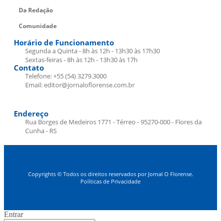
Da Redação
Comunidade
Horário de Funcionamento
Segunda a Quinta - 8h às 12h - 13h30 às 17h30
Sextas-feiras - 8h às 12h - 13h30 às 17h
Contato
Telefone: +55 (54) 3279.3000
Email: editor@jornaloflorense.com.br
Endereço
Rua Borges de Medeiros 1771 - Térreo - 95270-000 - Flores da
Cunha - RS
Copyrights © Todos os direitos reservados por Jornal O Florense.
Políticas de Privacidade
Entrar