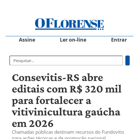
Assine
Ler on-line
Entrar
Consevitis-RS abre
editais com R$ 320 mil
para fortalecer a
vitivinicultura gaúcha
em 2026
Chamadas públicas destinam recursos do Fundovitis
para ações técnicas e de promoção nacional,