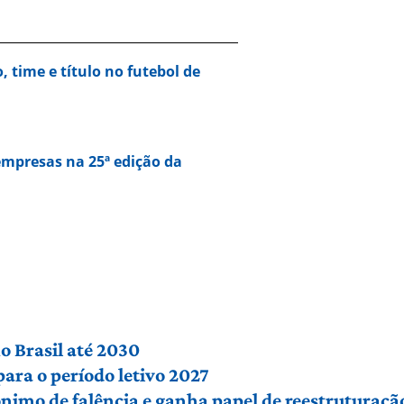
o, time e título no futebol de
empresas na 25ª edição da
o Brasil até 2030
para o período letivo 2027
ônimo de falência e ganha papel de reestruturaçã