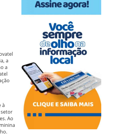
ovatel
a, a
mo a
atel
mação
 à
 setor
es. Ao
eminina
nho.