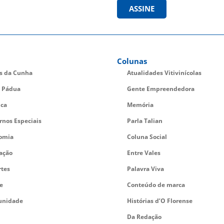
ASSINE
Colunas
es da Cunha
Atualidades Vitivinícolas
 Pádua
Gente Empreendedora
ica
Memória
rnos Especiais
Parla Talian
omia
Coluna Social
ação
Entre Vales
rtes
Palavra Viva
e
Conteúdo de marca
nidade
Histórias d’O Florense
Da Redação