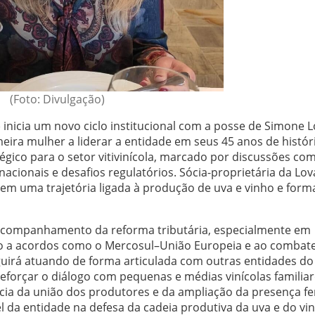
(Foto: Divulgação)
 inicia um novo ciclo institucional com a posse de Simone L
eira mulher a liderar a entidade em seus 45 anos de históri
co para o setor vitivinícola, marcado por discussões co
nacionais e desafios regulatórios. Sócia-proprietária da Lov
 tem uma trajetória ligada à produção de uva e vinho e for
o acompanhamento da reforma tributária, especialmente em
ão a acordos como o Mercosul–União Europeia e ao combate
eguirá atuando de forma articulada com outras entidades do
reforçar o diálogo com pequenas e médias vinícolas familiar
cia da união dos produtores e da ampliação da presença f
 da entidade na defesa da cadeia produtiva da uva e do vi