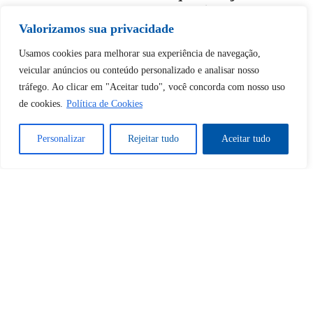
desbloquear esta publicação?
Valorizamos sua privacidade
Desbloquear esquerda : 0
Usamos cookies para melhorar sua experiência de navegação,
veicular anúncios ou conteúdo personalizado e analisar nosso
tráfego. Ao clicar em "Aceitar tudo", você concorda com nosso uso
Sim
Não
de cookies.
Política de Cookies
Personalizar
Rejeitar tudo
Aceitar tudo
Tem certeza de que deseja
cancelar a assinatura?
Sim
Não