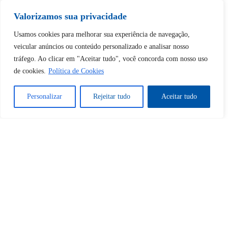
Tem certeza de que deseja
Valorizamos sua privacidade
desbloquear esta publicação?
Usamos cookies para melhorar sua experiência de navegação,
veicular anúncios ou conteúdo personalizado e analisar nosso
tráfego. Ao clicar em "Aceitar tudo", você concorda com nosso uso
Desbloquear esquerda : 0
de cookies.
Política de Cookies
Sim
Não
Personalizar
Rejeitar tudo
Aceitar tudo
Tem certeza de que deseja
cancelar a assinatura?