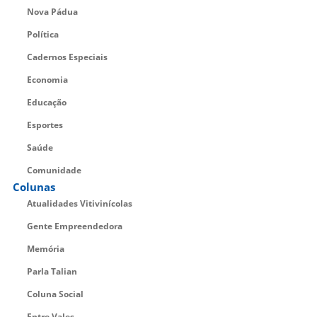
Nova Pádua
Política
Cadernos Especiais
Economia
Educação
Esportes
Saúde
Comunidade
Colunas
Atualidades Vitivinícolas
Gente Empreendedora
Memória
Parla Talian
Coluna Social
Entre Vales