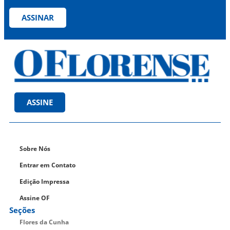
ASSINAR
ASSINE
Sobre Nós
Entrar em Contato
Edição Impressa
Assine OF
Seções
Flores da Cunha