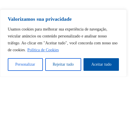
Tem certeza de que deseja
Valorizamos sua privacidade
desbloquear esta publicação?
Usamos cookies para melhorar sua experiência de navegação,
veicular anúncios ou conteúdo personalizado e analisar nosso
Desbloquear esquerda : 0
tráfego. Ao clicar em "Aceitar tudo", você concorda com nosso uso
de cookies.
Política de Cookies
Sim
Não
Personalizar
Rejeitar tudo
Aceitar tudo
Tem certeza de que deseja
cancelar a assinatura?