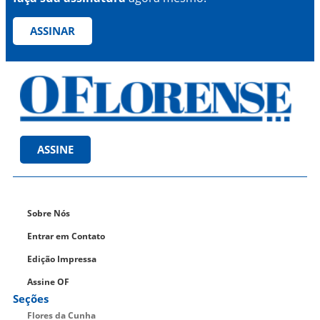
ASSINAR
ASSINE
Sobre Nós
Entrar em Contato
Edição Impressa
Assine OF
Seções
Flores da Cunha