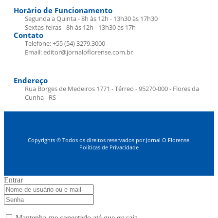
Horário de Funcionamento
Segunda a Quinta - 8h às 12h - 13h30 às 17h30
Sextas-feiras - 8h às 12h - 13h30 às 17h
Contato
Telefone: +55 (54) 3279.3000
Email: editor@jornaloflorense.com.br
Endereço
Rua Borges de Medeiros 1771 - Térreo - 95270-000 - Flores da
Cunha - RS
Copyrights © Todos os direitos reservados por Jornal O Florense.
Políticas de Privacidade
Entrar
Mantenha-me conectado até que eu saia