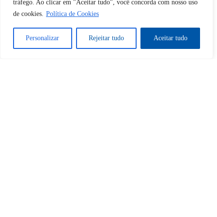
Sim
Não
tráfego. Ao clicar em "Aceitar tudo", você concorda com nosso uso
de cookies.
Política de Cookies
Personalizar
Rejeitar tudo
Aceitar tudo
Tem certeza de que deseja
cancelar a assinatura?
Sim
Não
Home