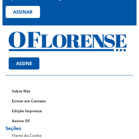
ASSINAR
ASSINE
Sobre Nós
Entrar em Contato
Edição Impressa
Assine OF
Seções
Flores da Cunha