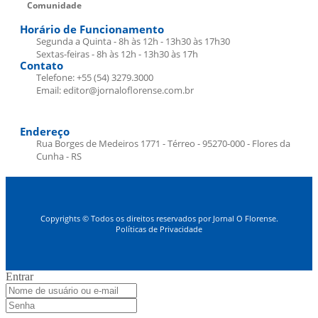
Comunidade
Horário de Funcionamento
Segunda a Quinta - 8h às 12h - 13h30 às 17h30
Sextas-feiras - 8h às 12h - 13h30 às 17h
Contato
Telefone: +55 (54) 3279.3000
Email: editor@jornaloflorense.com.br
Endereço
Rua Borges de Medeiros 1771 - Térreo - 95270-000 - Flores da
Cunha - RS
Copyrights © Todos os direitos reservados por Jornal O Florense.
Políticas de Privacidade
Entrar