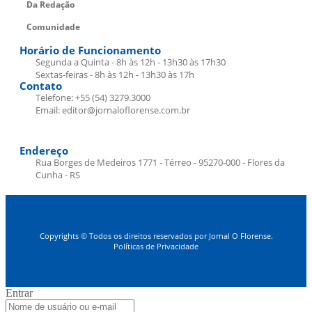
Da Redação
Comunidade
Horário de Funcionamento
Segunda a Quinta - 8h às 12h - 13h30 às 17h30
Sextas-feiras - 8h às 12h - 13h30 às 17h
Contato
Telefone: +55 (54) 3279.3000
Email: editor@jornaloflorense.com.br
Endereço
Rua Borges de Medeiros 1771 - Térreo - 95270-000 - Flores da
Cunha - RS
Copyrights © Todos os direitos reservados por Jornal O Florense.
Políticas de Privacidade
Entrar