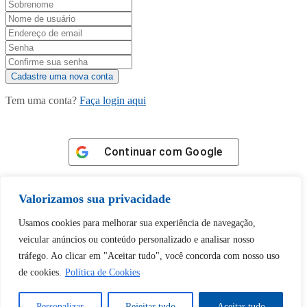
Tem uma conta?
Faça login aqui
Continuar com
Google
Valorizamos sua privacidade
Usamos cookies para melhorar sua experiência de navegação,
veicular anúncios ou conteúdo personalizado e analisar nosso
Tem certeza de que deseja
tráfego. Ao clicar em "Aceitar tudo", você concorda com nosso uso
desbloquear esta publicação?
de cookies.
Política de Cookies
Desbloquear esquerda : 0
Personalizar
Rejeitar tudo
Aceitar tudo