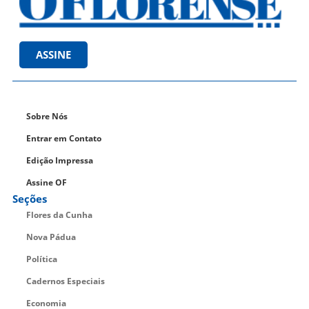
ASSINE
Sobre Nós
Entrar em Contato
Edição Impressa
Assine OF
Seções
Flores da Cunha
Nova Pádua
Política
Cadernos Especiais
Economia