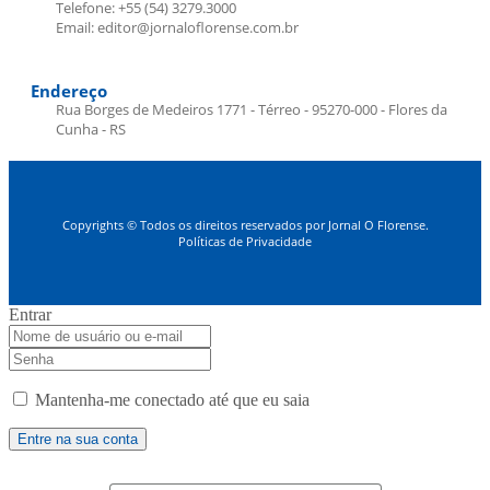
Telefone: +55 (54) 3279.3000
Email: editor@jornaloflorense.com.br
Endereço
Rua Borges de Medeiros 1771 - Térreo - 95270-000 - Flores da
Cunha - RS
Copyrights © Todos os direitos reservados por Jornal O Florense.
Políticas de Privacidade
Entrar
Mantenha-me conectado até que eu saia