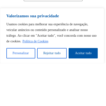
Valorizamos sua privacidade
Usamos cookies para melhorar sua experiência de navegação,
Tem certeza de que deseja
veicular anúncios ou conteúdo personalizado e analisar nosso
desbloquear esta publicação?
tráfego. Ao clicar em "Aceitar tudo", você concorda com nosso uso
de cookies.
Política de Cookies
Desbloquear esquerda : 0
Personalizar
Rejeitar tudo
Aceitar tudo
Sim
Não