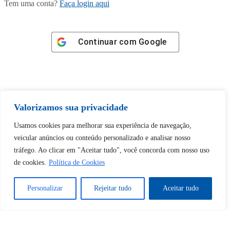
Tem uma conta?
Faça login aqui
Continuar com
Google
Valorizamos sua privacidade
Tem certeza de que deseja
desbloquear esta publicação?
Usamos cookies para melhorar sua experiência de navegação,
veicular anúncios ou conteúdo personalizado e analisar nosso
tráfego. Ao clicar em "Aceitar tudo", você concorda com nosso uso
Desbloquear esquerda : 0
de cookies.
Política de Cookies
Sim
Não
Personalizar
Rejeitar tudo
Aceitar tudo