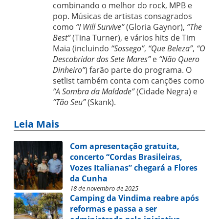
combinando o melhor do rock, MPB e
pop. Músicas de artistas consagrados
como
“I Will Survive”
(Gloria Gaynor),
“The
Best”
(Tina Turner), e vários hits de Tim
Maia (incluindo
“Sossego”
,
“Que Beleza”
,
“O
Descobridor dos Sete Mares”
e
“Não Quero
Dinheiro”
) farão parte do programa. O
setlist também conta com canções como
“A Sombra da Maldade”
(Cidade Negra) e
“Tão Seu”
(Skank).
Leia Mais
Com apresentação gratuita,
concerto “Cordas Brasileiras,
Vozes Italianas” chegará a Flores
da Cunha
18 de novembro de 2025
Camping da Vindima reabre após
reformas e passa a ser