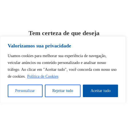
Tem certeza de que deseja
desbloquear esta publicação?
Valorizamos sua privacidade
Usamos cookies para melhorar sua experiência de navegação,
Desbloquear esquerda : 0
veicular anúncios ou conteúdo personalizado e analisar nosso
tráfego. Ao clicar em "Aceitar tudo", você concorda com nosso uso
Sim
Não
de cookies.
Política de Cookies
Personalizar
Rejeitar tudo
Aceitar tudo
Tem certeza de que deseja