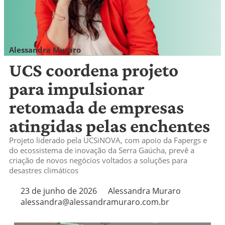
Alessandra Muraro
alessandra@alessandramuraro.com.br
UCS coordena projeto
para impulsionar
retomada de empresas
atingidas pelas enchentes
Projeto liderado pela UCSiNOVA, com apoio da Fapergs e
do ecossistema de inovação da Serra Gaúcha, prevê a
criação de novos negócios voltados a soluções para
desastres climáticos
23 de junho de 2026
Alessandra Muraro
alessandra@alessandramuraro.com.br