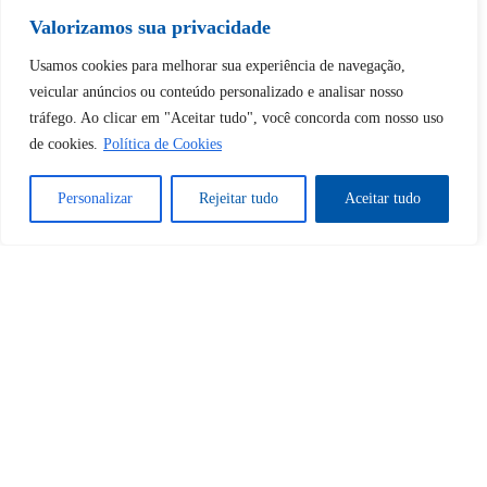
Tem certeza de que deseja
Valorizamos sua privacidade
desbloquear esta publicação?
Usamos cookies para melhorar sua experiência de navegação,
veicular anúncios ou conteúdo personalizado e analisar nosso
tráfego. Ao clicar em "Aceitar tudo", você concorda com nosso uso
Desbloquear esquerda : 0
de cookies.
Política de Cookies
Sim
Não
Personalizar
Rejeitar tudo
Aceitar tudo
Tem certeza de que deseja
cancelar a assinatura?