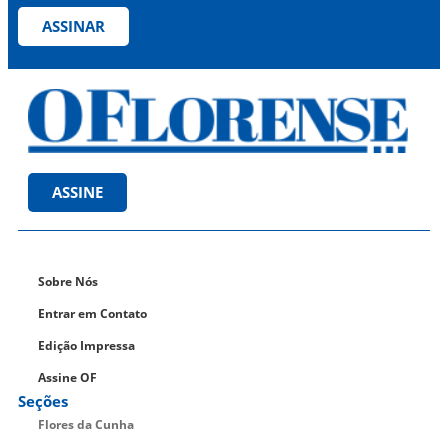
ASSINAR
ASSINE
Sobre Nós
Entrar em Contato
Edição Impressa
Assine OF
Seções
Flores da Cunha