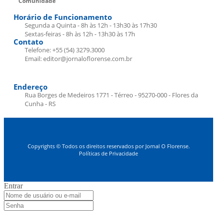
Comunidade
Horário de Funcionamento
Segunda a Quinta - 8h às 12h - 13h30 às 17h30
Sextas-feiras - 8h às 12h - 13h30 às 17h
Contato
Telefone: +55 (54) 3279.3000
Email: editor@jornaloflorense.com.br
Endereço
Rua Borges de Medeiros 1771 - Térreo - 95270-000 - Flores da
Cunha - RS
Copyrights © Todos os direitos reservados por Jornal O Florense.
Políticas de Privacidade
Entrar