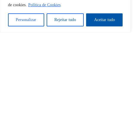
de cookies.
Política de Cookies
Sim
Não
Personalizar
Rejeitar tudo
Aceitar tudo
Tem certeza de que deseja
cancelar a assinatura?
Sim
Não
Home