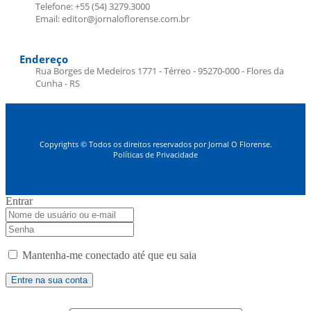
Telefone: +55 (54) 3279.3000
Email: editor@jornaloflorense.com.br
Endereço
Rua Borges de Medeiros 1771 - Térreo - 95270-000 - Flores da
Cunha - RS
Copyrights © Todos os direitos reservados por Jornal O Florense.
Políticas de Privacidade
Entrar
Mantenha-me conectado até que eu saia