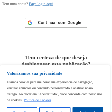
Tem uma conta?
Faça login aqui
Continuar com
Google
Tem certeza de que deseja
desbloquear esta publicação?
Valorizamos sua privacidade
Desbloquear esquerda : 0
Usamos cookies para melhorar sua experiência de navegação,
veicular anúncios ou conteúdo personalizado e analisar nosso
Sim
Não
tráfego. Ao clicar em "Aceitar tudo", você concorda com nosso uso
de cookies.
Política de Cookies