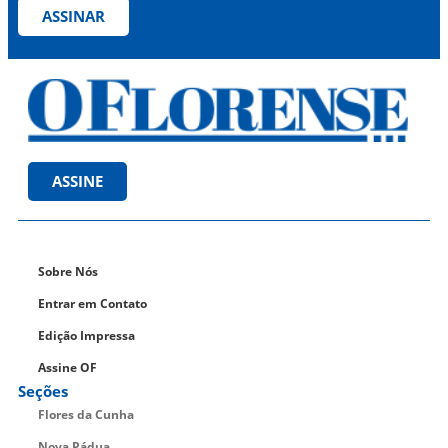
ASSINAR
ASSINE
Sobre Nós
Entrar em Contato
Edição Impressa
Assine OF
Seções
Flores da Cunha
Nova Pádua