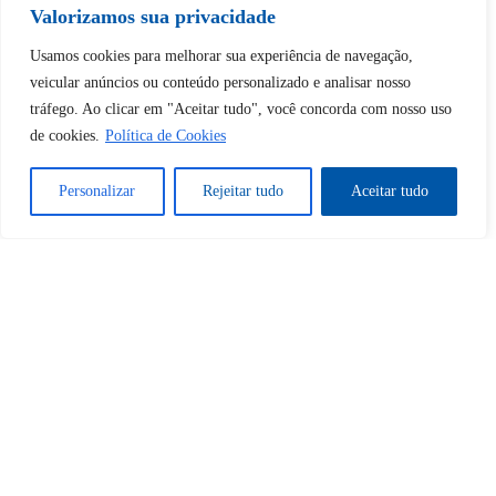
Tem certeza de que deseja
Valorizamos sua privacidade
desbloquear esta publicação?
Usamos cookies para melhorar sua experiência de navegação,
veicular anúncios ou conteúdo personalizado e analisar nosso
tráfego. Ao clicar em "Aceitar tudo", você concorda com nosso uso
Desbloquear esquerda : 0
de cookies.
Política de Cookies
Sim
Não
Personalizar
Rejeitar tudo
Aceitar tudo
Tem certeza de que deseja
cancelar a assinatura?
Sim
Não