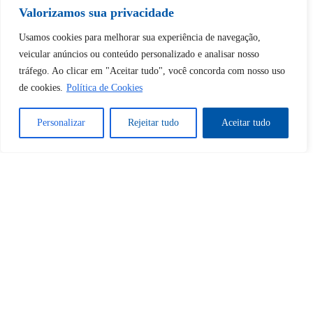
Continuar com
Google
Valorizamos sua privacidade
Usamos cookies para melhorar sua experiência de navegação,
veicular anúncios ou conteúdo personalizado e analisar nosso
tráfego. Ao clicar em "Aceitar tudo", você concorda com nosso uso
de cookies.
Política de Cookies
Tem certeza de que deseja
desbloquear esta publicação?
Personalizar
Rejeitar tudo
Aceitar tudo
Desbloquear esquerda : 0
Sim
Não