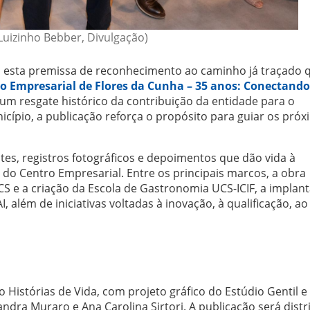
 Luizinho Bebber, Divulgação)
om esta premissa de reconhecimento ao caminho já traçado 
o Empresarial de Flores da Cunha – 35 anos: Conectando
 um resgate histórico da contribuição da entidade para o
cípio, a publicação reforça o propósito para guiar os pró
tes, registros fotográficos e depoimentos que dão vida à
 do Centro Empresarial. Entre os principais marcos, a obra
S e a criação da Escola de Gastronomia UCS-ICIF, a implan
 além de iniciativas voltadas à inovação, à qualificação, ao
o Histórias de Vida, com projeto gráfico do Estúdio Gentil e
ndra Muraro e Ana Carolina Sirtori. A publicação será distr