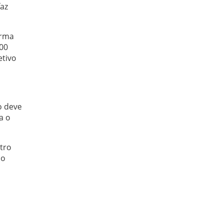
az
orma
300
etivo
o deve
a o
tro
io