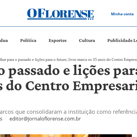
Minha conta
ádua
Política
Esportes
Cultura
Publicidade L
har para o passado e lições para o futuro, livro marca os 35 anos do Centro Empres
 passado e lições para
 do Centro Empresari
cos que consolidaram a instituição como referência
s
editor@jornaloflorense.com.br