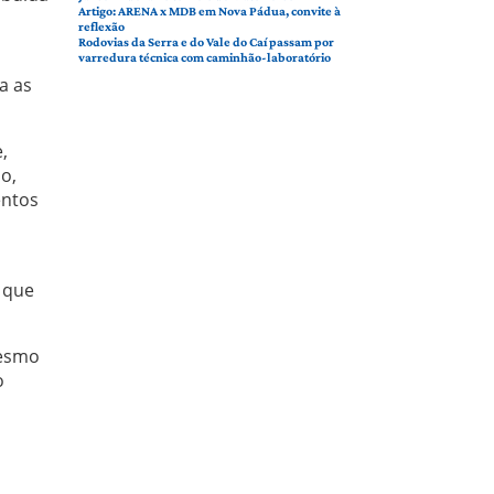
Artigo: ARENA x MDB em Nova Pádua, convite à
reflexão
Rodovias da Serra e do Vale do Caí passam por
varredura técnica com caminhão-laboratório
a as
,
o,
entos
 que
mesmo
o