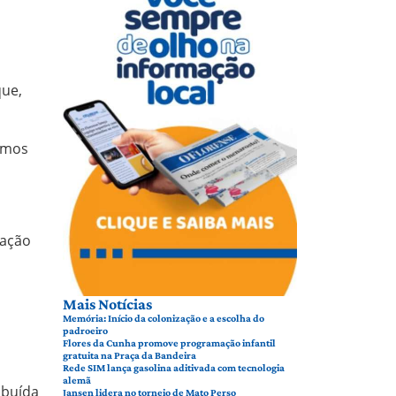
que,
ximos
tação
Mais Notícias
Memória: Início da colonização e a escolha do
padroeiro
Flores da Cunha promove programação infantil
gratuita na Praça da Bandeira
Rede SIM lança gasolina aditivada com tecnologia
alemã
ibuída
Jansen lidera no torneio de Mato Perso