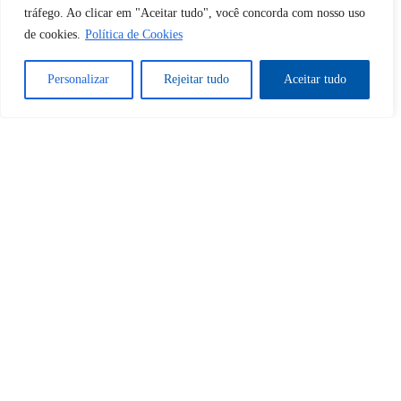
tráfego. Ao clicar em "Aceitar tudo", você concorda com nosso uso
Tem certeza de que deseja
de cookies.
Política de Cookies
desbloquear esta publicação?
Personalizar
Rejeitar tudo
Aceitar tudo
Desbloquear esquerda : 0
Sim
Não
Tem certeza de que deseja
cancelar a assinatura?