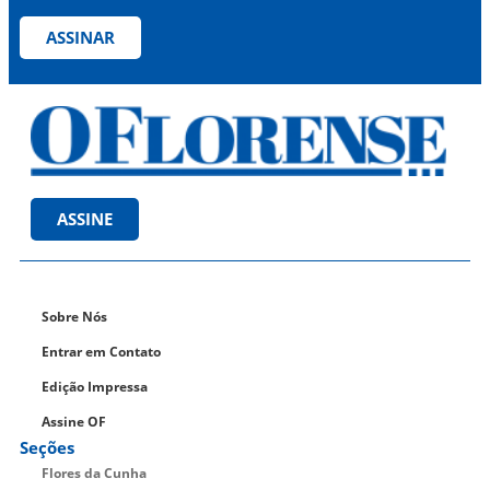
ASSINAR
ASSINE
Sobre Nós
Entrar em Contato
Edição Impressa
Assine OF
Seções
Flores da Cunha