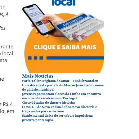
ino
is
,
A
dos
urante
 local
sta
Mais Notícias
ue
Parla Talian: Pigiama do amor – Toni Sbrontolon
Uma década da partida de Marcos João Pivoto, nome
do ginásio municipal
Jovens representam Flores da Cunha em encontro
mundial de escoteiros em Portugal
Cinco décadas de tintas e histórias
e R$ 4
COMTUR de Nova Pádua define nova diretoria e
olo, em
traça metas para o turismo
Saúde mental deixa de ser tabu e impulsiona
procura por terapia