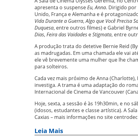
A Sala de Cinema Ulysses Geremia, no Centro
apresenta o suspense
Eu, Anna
. Dirigido po
Unido, França e Alemanha e é protagonizado
Vida Durante a Guerra
,
Algo que Você Precisa S
Duquesa
, entre outros filmes) e Gabriel Byrne
Dias
,
Feira das Vaidades
e
Stigmata
, entre out
A produção trata do detetive Bernie Reid (B
as madrugadas. Em uma chamada ele vai até
ele vê brevemente uma mulher que lhe chama
para solteiros.
Cada vez mais próximo de Anna (Charlotte), 
investiga. A trama é uma adaptação do roma
Internacional de Cinema de Vancouver (Canad
Hoje, sexta, a sessão é às 19h30min, e no sá
(idosos, estudantes e classe artística). A Sa
Caxias – mais informações no site centrodecu
Leia Mais