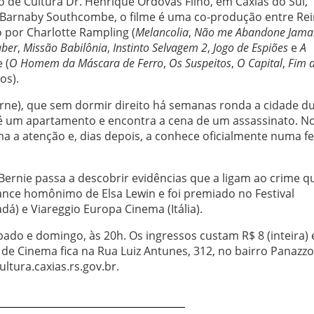
 de Cultura Dr. Henrique Ordovás Filho, em Caxias do Sul,
r Barnaby Southcombe, o filme é uma co-produção entre Re
 por Charlotte Rampling (
Melancolia
,
Não me Abandone Jama
aber
,
Missão Babilônia
,
Instinto Selvagem 2
,
Jogo de Espiões
e
A
 (
O Homem da Máscara de Ferro
,
Os Suspeitos
,
O Capital
,
Fim 
ros).
yrne), que sem dormir direito há semanas ronda a cidade d
 um apartamento e encontra a cena de um assassinato. No
 a atenção e, dias depois, a conhece oficialmente numa fe
Bernie passa a descobrir evidências que a ligam ao crime q
nce homônimo de Elsa Lewin e foi premiado no Festival
á) e Viareggio Europa Cinema (Itália).
bado e domingo, às 20h. Os ingressos custam R$ 8 (inteira) 
la de Cinema fica na Rua Luiz Antunes, 312, no bairro Panazz
ltura.caxias.rs.gov.br.