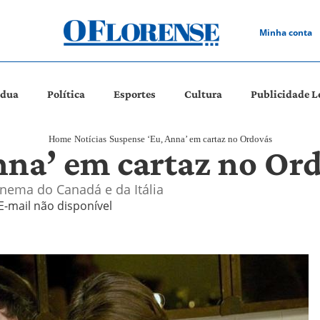
Minha conta
ádua
Política
Esportes
Cultura
Publicidade L
Home
Notícias
Suspense ‘Eu, Anna’ em cartaz no Ordovás
nna’ em cartaz no Or
inema do Canadá e da Itália
E-mail não disponível