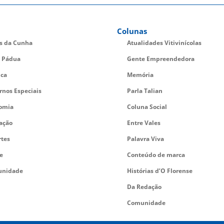
Colunas
es da Cunha
Atualidades Vitivinícolas
 Pádua
Gente Empreendedora
ica
Memória
rnos Especiais
Parla Talian
omia
Coluna Social
ação
Entre Vales
rtes
Palavra Viva
e
Conteúdo de marca
nidade
Histórias d’O Florense
Da Redação
Comunidade