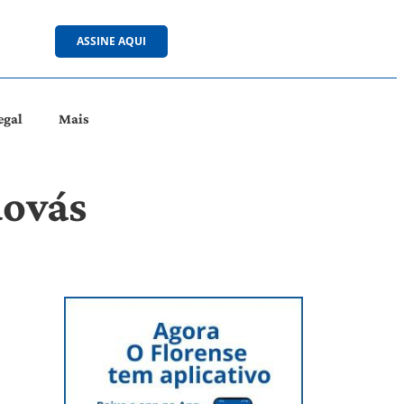
ASSINE AQUI
egal
Mais
dovás