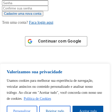
Tem uma conta?
Faça login aqui
Continuar com
Google
Valorizamos sua privacidade
Tem certeza de que deseja
Usamos cookies para melhorar sua experiência de navegação,
desbloquear esta publicação?
veicular anúncios ou conteúdo personalizado e analisar nosso
tráfego. Ao clicar em "Aceitar tudo", você concorda com nosso uso
Desbloquear esquerda : 0
de cookies.
Política de Cookies
Personalizar
Rejeitar tudo
Aceitar tudo
Sim
Não