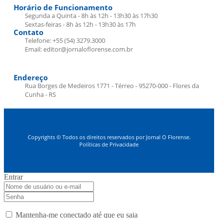
Horário de Funcionamento
Segunda a Quinta - 8h às 12h - 13h30 às 17h30
Sextas-feiras - 8h às 12h - 13h30 às 17h
Contato
Telefone: +55 (54) 3279.3000
Email: editor@jornaloflorense.com.br
Endereço
Rua Borges de Medeiros 1771 - Térreo - 95270-000 - Flores da
Cunha - RS
Copyrights © Todos os direitos reservados por Jornal O Florense.
Políticas de Privacidade
Entrar
Mantenha-me conectado até que eu saia