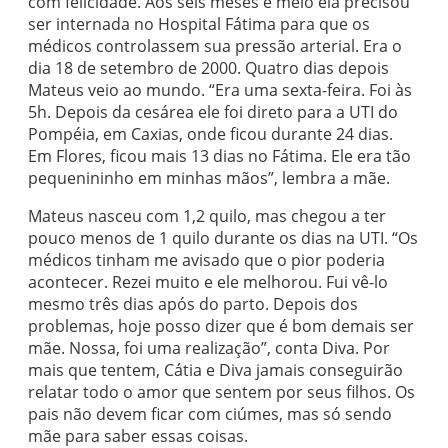
com felicidade. Aos seis meses e meio ela precisou
ser internada no Hospital Fátima para que os
médicos controlassem sua pressão arterial. Era o
dia 18 de setembro de 2000. Quatro dias depois
Mateus veio ao mundo. “Era uma sexta-feira. Foi às
5h. Depois da cesárea ele foi direto para a UTI do
Pompéia, em Caxias, onde ficou durante 24 dias.
Em Flores, ficou mais 13 dias no Fátima. Ele era tão
pequenininho em minhas mãos”, lembra a mãe.
Mateus nasceu com 1,2 quilo, mas chegou a ter
pouco menos de 1 quilo durante os dias na UTI. “Os
médicos tinham me avisado que o pior poderia
acontecer. Rezei muito e ele melhorou. Fui vê-lo
mesmo três dias após do parto. Depois dos
problemas, hoje posso dizer que é bom demais ser
mãe. Nossa, foi uma realização”, conta Diva. Por
mais que tentem, Cátia e Diva jamais conseguirão
relatar todo o amor que sentem por seus filhos. Os
pais não devem ficar com ciúmes, mas só sendo
mãe para saber essas coisas.