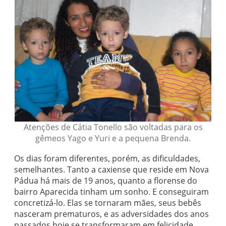
Atenções de Cátia Tonello são voltadas para os
gêmeos Yago e Yuri e a pequena Brenda.
Os dias foram diferentes, porém, as dificuldades,
semelhantes. Tanto a caxiense que reside em Nova
Pádua há mais de 19 anos, quanto a florense do
bairro Aparecida tinham um sonho. E conseguiram
concretizá-lo. Elas se tornaram mães, seus bebês
nasceram prematuros, e as adversidades dos anos
passados hoje se transformaram em felicidade,