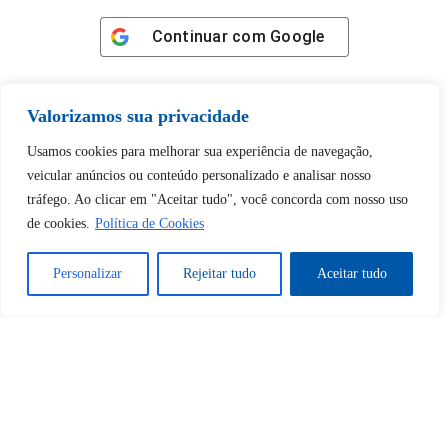
Continuar com
Google
Valorizamos sua privacidade
Usamos cookies para melhorar sua experiência de navegação,
Tem certeza de que deseja
veicular anúncios ou conteúdo personalizado e analisar nosso
desbloquear esta publicação?
tráfego. Ao clicar em "Aceitar tudo", você concorda com nosso uso
de cookies.
Política de Cookies
Desbloquear esquerda : 0
Personalizar
Rejeitar tudo
Aceitar tudo
Sim
Não