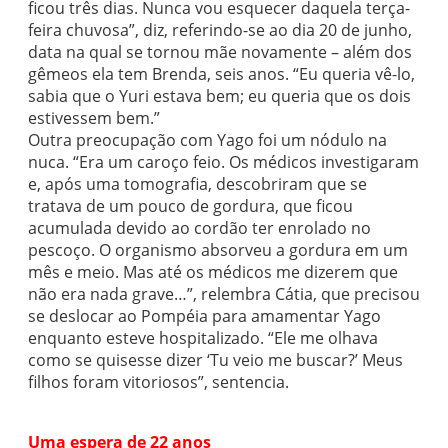
ficou três dias. Nunca vou esquecer daquela terça-
feira chuvosa”, diz, referindo-se ao dia 20 de junho,
data na qual se tornou mãe novamente – além dos
gêmeos ela tem Brenda, seis anos. “Eu queria vê-lo,
sabia que o Yuri estava bem; eu queria que os dois
estivessem bem.”
Outra preocupação com Yago foi um nódulo na
nuca. “Era um caroço feio. Os médicos investigaram
e, após uma tomografia, descobriram que se
tratava de um pouco de gordura, que ficou
acumulada devido ao cordão ter enrolado no
pescoço. O organismo absorveu a gordura em um
mês e meio. Mas até os médicos me dizerem que
não era nada grave…”, relembra Cátia, que precisou
se deslocar ao Pompéia para amamentar Yago
enquanto esteve hospitalizado. “Ele me olhava
como se quisesse dizer ‘Tu veio me buscar?’ Meus
filhos foram vitoriosos”, sentencia.
Uma espera de 22 anos