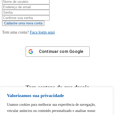
Tem uma conta?
Faça login aqui
Continuar com
Google
Tem certeza de que deseja
desbloquear esta publicação?
Valorizamos sua privacidade
Usamos cookies para melhorar sua experiência de navegação,
Desbloquear esquerda : 0
veicular anúncios ou conteúdo personalizado e analisar nosso