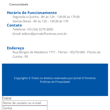
Comunidade
Horário de Funcionamento
Segunda a Quinta - 8h às 12h - 13h30 às 17h30
Sextas-feiras - 8h às 12h - 13h30 às 17h
Contato
Telefone: +55 (54) 3279.3000
Email: editor@jornaloflorense.com.br
Endereço
Rua Borges de Medeiros 1771 - Térreo - 95270-000 - Flores da
Cunha - RS
Copyrights © Todos os direitos reservados por Jornal O Florense.
Políticas de Privacidade
Entrar