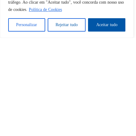
tráfego. Ao clicar em "Aceitar tudo", você concorda com nosso uso
de cookies.
Política de Cookies
Sim
Não
Personalizar
Rejeitar tudo
Aceitar tudo
Tem certeza de que deseja
cancelar a assinatura?
Sim
Não