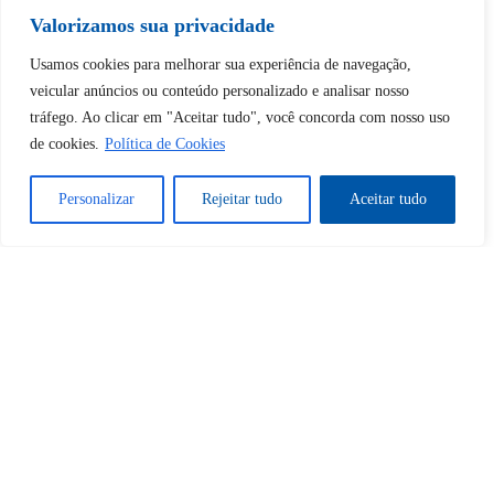
Tem certeza de que deseja
Valorizamos sua privacidade
desbloquear esta publicação?
Usamos cookies para melhorar sua experiência de navegação,
veicular anúncios ou conteúdo personalizado e analisar nosso
tráfego. Ao clicar em "Aceitar tudo", você concorda com nosso uso
Desbloquear esquerda : 0
de cookies.
Política de Cookies
Sim
Não
Personalizar
Rejeitar tudo
Aceitar tudo
Tem certeza de que deseja
cancelar a assinatura?
Sim
Não