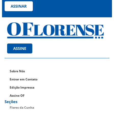
ASSINAR
ASSINE
Sobre Nós
Entrar em Contato
Edição Impressa
Assine OF
Seções
Flores da Cunha