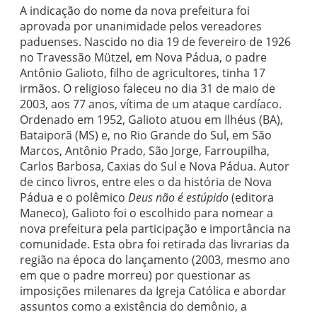
A indicação do nome da nova prefeitura foi
aprovada por unanimidade pelos vereadores
paduenses. Nascido no dia 19 de fevereiro de 1926
no Travessão Mützel, em Nova Pádua, o padre
Antônio Galioto, filho de agricultores, tinha 17
irmãos. O religioso faleceu no dia 31 de maio de
2003, aos 77 anos, vítima de um ataque cardíaco.
Ordenado em 1952, Galioto atuou em Ilhéus (BA),
Bataiporã (MS) e, no Rio Grande do Sul, em São
Marcos, Antônio Prado, São Jorge, Farroupilha,
Carlos Barbosa, Caxias do Sul e Nova Pádua. Autor
de cinco livros, entre eles o da história de Nova
Pádua e o polêmico
Deus não é estúpido
(editora
Maneco), Galioto foi o escolhido para nomear a
nova prefeitura pela participação e importância na
comunidade. Esta obra foi retirada das livrarias da
região na época do lançamento (2003, mesmo ano
em que o padre morreu) por questionar as
imposições milenares da Igreja Católica e abordar
assuntos como a existência do demônio, a