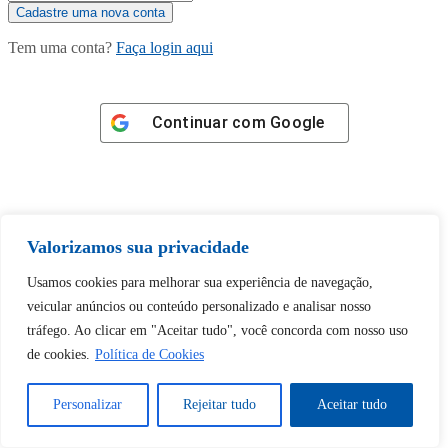
Tem uma conta?
Faça login aqui
Continuar com
Google
Valorizamos sua privacidade
Tem certeza de que deseja
Usamos cookies para melhorar sua experiência de navegação,
desbloquear esta publicação?
veicular anúncios ou conteúdo personalizado e analisar nosso
tráfego. Ao clicar em "Aceitar tudo", você concorda com nosso uso
Desbloquear esquerda : 0
de cookies.
Política de Cookies
Sim
Não
Personalizar
Rejeitar tudo
Aceitar tudo